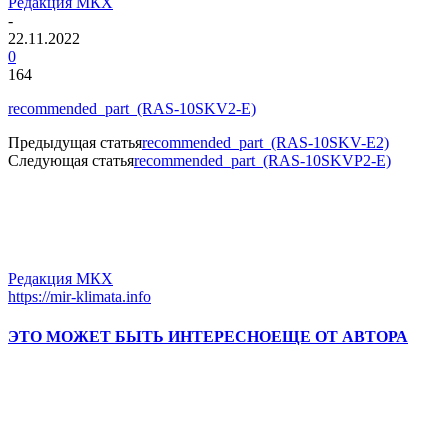
Редакция МКХ
-
22.11.2022
0
164
recommended_part_(RAS-10SKV2-E)
Предыдущая статья
recommended_part_(RAS-10SKV-E2)
Следующая статья
recommended_part_(RAS-10SKVP2-E)
Редакция МКХ
https://mir-klimata.info
ЭТО МОЖЕТ БЫТЬ ИНТЕРЕСНО
ЕЩЕ ОТ АВТОРА