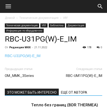
Домой
Техническая документация
VRF
Техническая документация
VRF
Библиотека
Документация
Информация по оборудованию
RBC-U31PG(W)-E_IM
От
Редакция МКХ
-
21.11.2022
178
0
RBC-U31PG(W)-E_IM
Предыдущая статья
Следующая статья
OM_MMK_3Series
RBC-UM11PG(W)-E_IM
ЭТО МОЖЕТ БЫТЬ ИНТЕРЕСНО
ЕЩЕ ОТ АВТОРА
Тепло без границ (BDR THERMEA)