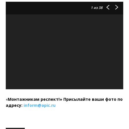
1
из 38
«
Монтажникам респект!»
Присылайте ваши фото по
адресу:
inform@
apic.
ru