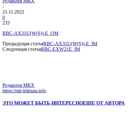
Редакция МКХ
-
21.11.2022
0
233
RBC-AX31U(W(S))-E_OM
Предыдущая статья
RBC-AX31U(W(S))-E_IM
Следующая статья
RBC-EXW21E_IM
Редакция МКХ
https://mir-klimata.info
ЭТО МОЖЕТ БЫТЬ ИНТЕРЕСНО
ЕЩЕ ОТ АВТОРА