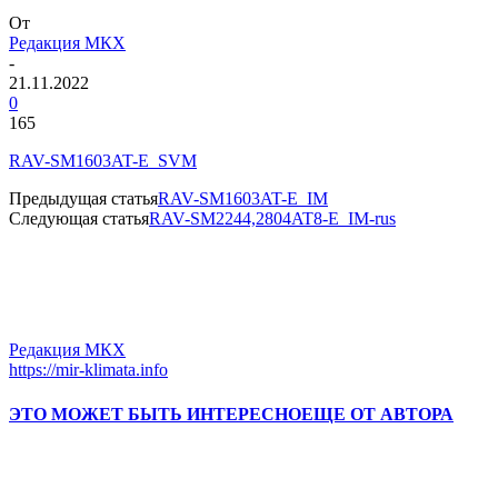
От
Редакция МКХ
-
21.11.2022
0
165
RAV-SM1603AT-E_SVM
Предыдущая статья
RAV-SM1603AT-E_IM
Следующая статья
RAV-SM2244,2804AT8-E_IM-rus
Редакция МКХ
https://mir-klimata.info
ЭТО МОЖЕТ БЫТЬ ИНТЕРЕСНО
ЕЩЕ ОТ АВТОРА