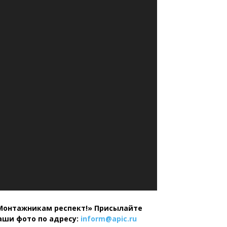
Монтажникам респект!»
Присылайте
аши фото по адресу:
inform@
apic.
ru