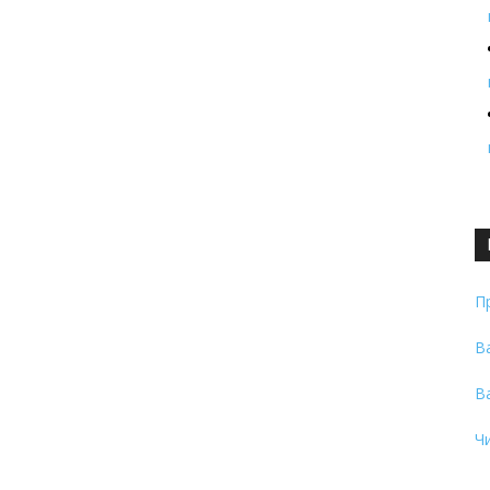
П
В
В
Ч