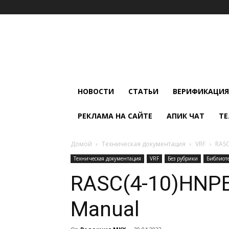
Мир
Климата
и
Холода
НОВОСТИ
СТАТЬИ
ВЕРИФИКАЦИЯ
РЕКЛАМА НА САЙТЕ
АПИК ЧАТ
ТЕ
Домой
Техническая документация
VRF
RASC
Техническая документация
VRF
Без рубрики
Библиот
RASC(4-10)HNPE.
Manual