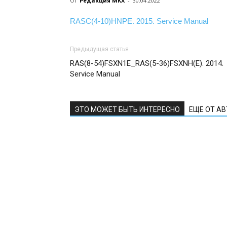
От
Редакция МКХ
-
30.04.2022
RASC(4-10)HNPE. 2015. Service Manual
Предыдущая статья
RAS(8-54)FSXN1E_RAS(5-36)FSXNH(E). 2014.
Service Manual
ЭТО МОЖЕТ БЫТЬ ИНТЕРЕСНО
ЕЩЕ ОТ А