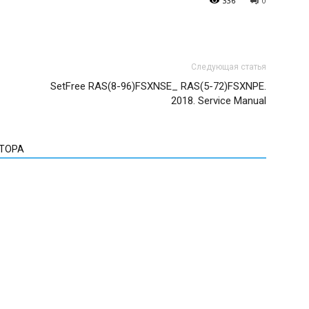
336
0
Следующая статья
SetFree RAS(8-96)FSXNSE_ RAS(5-72)FSXNPE.
2018. Service Manual
ВТОРА