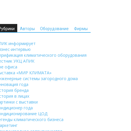
Рубрики
Авторы
Оборудование
Фирмы
ПИК информирует
изнес-интервью
ерификация климатического оборудования
естник УКЦ АПИК
не офиса
ыставка «МИР КЛИМАТА»
нженерные системы загородного дома
нновация года
стория бренда
стория в лицах
артинки с выставки
ондиционер года
ондиционирование ЦОД
егенды климатического бизнеса
аркетинг