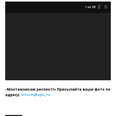
1
из 38
«
Монтажникам респект!»
Присылайте ваши фото по
адресу:
inform@
apic.
ru