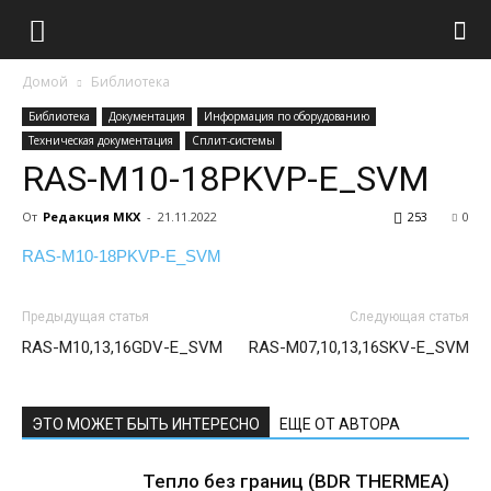
Домой
Библиотека
Библиотека
Документация
Информация по оборудованию
Техническая документация
Сплит-системы
RAS-M10-18PKVP-E_SVM
От
Редакция МКХ
-
21.11.2022
253
0
RAS-M10-18PKVP-E_SVM
Предыдущая статья
Следующая статья
RAS-M10,13,16GDV-E_SVM
RAS-M07,10,13,16SKV-E_SVM
ЭТО МОЖЕТ БЫТЬ ИНТЕРЕСНО
ЕЩЕ ОТ АВТОРА
Тепло без границ (BDR THERMEA)