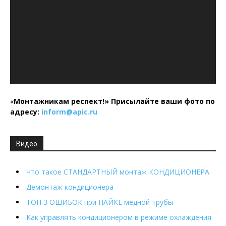
«
Монтажникам респект!»
Присылайте ваши фото по
адресу:
inform@
apic.
ru
Видео
Что такое СТАНДАРТНЫЙ монтаж КОНДИЦИОНЕРА
Демонтаж кондиционера
ТОП 3 ОШИБОК при ПАЙКЕ медной трубы
Как управлять кондиционером в режиме охлаждения