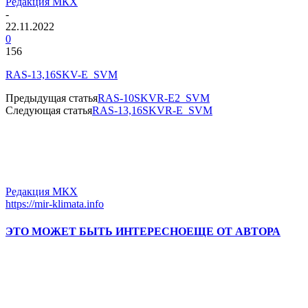
Редакция МКХ
-
22.11.2022
0
156
RAS-13,16SKV-E_SVM
Предыдущая статья
RAS-10SKVR-E2_SVM
Следующая статья
RAS-13,16SKVR-E_SVM
Редакция МКХ
https://mir-klimata.info
ЭТО МОЖЕТ БЫТЬ ИНТЕРЕСНО
ЕЩЕ ОТ АВТОРА