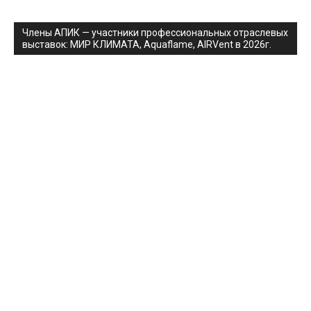
Члены АПИК — участники профессиональных отраслевых
выставок: МИР КЛИМАТА, Aquaflame, AIRVent в 2026г.