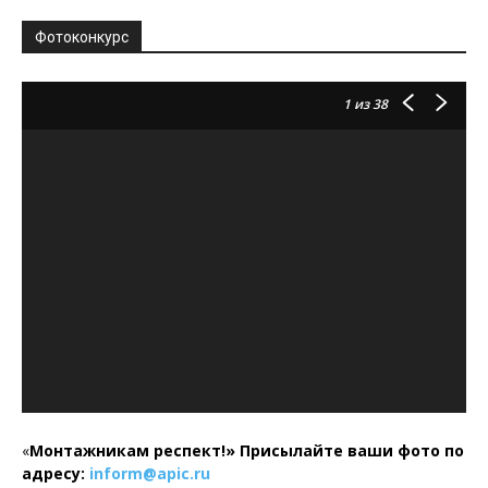
Фотоконкурс
1
из 38
«
Монтажникам респект!»
Присылайте ваши фото по
адресу:
inform@
apic.
ru