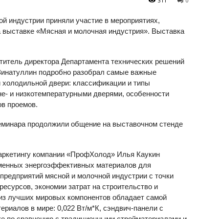
311
0
ой индустрии приняли участие в мероприятиях,
 выставке «Мясная и молочная индустрия». Выставка
титель директора Департамента технических решений
Зинатуллин подробно разобрал самые важные
й холодильной двери: классификации и типы
е- и низкотемпературными дверями, особенности
ов проемов.
семинара продолжили общение на выставочном стенде
маркетингу компании «ПрофХолод» Илья Каукин
еменных энергоэффективных материалов для
предприятий мясной и молочной индустрии с точки
есурсов, экономии затрат на строительство и
из лучших мировых компонентов обладает самой
ериалов в мире: 0,022 Вт/м*К, сэндвич-панели с
ке по сравнению с традиционными стройматериалами и