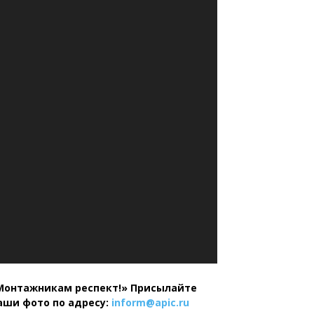
Монтажникам респект!»
Присылайте
аши фото по адресу:
inform@
apic.
ru