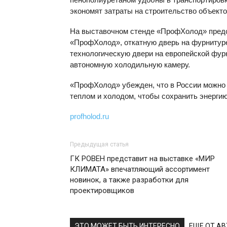
экономят затраты на строительство объектов
На выставочном стенде «ПрофХолод» предс
«ПрофХолод», откатную дверь на фурнитур
технологическую двери на европейской фур
автономную холодильную камеру.
«ПрофХолод» убежден, что в России можно
теплом и холодом, чтобы сохранить энергию
profholod.ru
Предыдущая статья
ГК РОВЕН представит на выставке «МИР
КЛИМАТА» впечатляющий ассортимент
новинок, а также разработки для
проектировщиков
ЭТО МОЖЕТ БЫТЬ ИНТЕРЕСНО
ЕЩЕ ОТ А