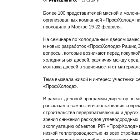
От
Редакция МКХ
-
28.02.2019
Более 100 представителей мясной и молочн
организованных компанией «ПрофХолод» на
проходила в Москве 19-22 февраля.
На семинаре по холодильным дверям замес
и новых разработок «ПрофХолода» Рашид 
вопросы, которые возникают перед покупко
холодильных дверей, различия между средн
монтажа дверей в зависимости от материал
Тема вызвала живой и интерес: участники 
«ПрофХолода».
В рамках деловой программы директор по 
рассказал о важности использования совр
строительства перерабатывающих и других 
зрения снижения расходов углеводородных р
эксплуатацию объектов. PIR «ПрофХолод» 
низкой теплопроводностью из всех строймат
пенополиуретаном удобны в транспортиров