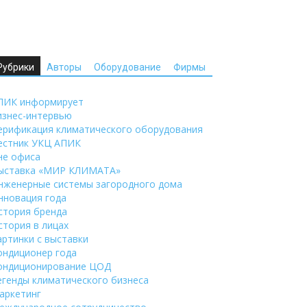
Рубрики
Авторы
Оборудование
Фирмы
ПИК информирует
изнес-интервью
ерификация климатического оборудования
естник УКЦ АПИК
не офиса
ыставка «МИР КЛИМАТА»
нженерные системы загородного дома
нновация года
стория бренда
стория в лицах
артинки с выставки
ондиционер года
ондиционирование ЦОД
егенды климатического бизнеса
аркетинг