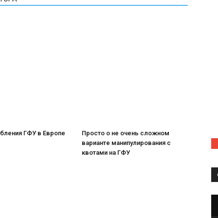
бления ГФУ в Европе
Просто о не очень сложном
варианте манипулирования с
квотами на ГФУ