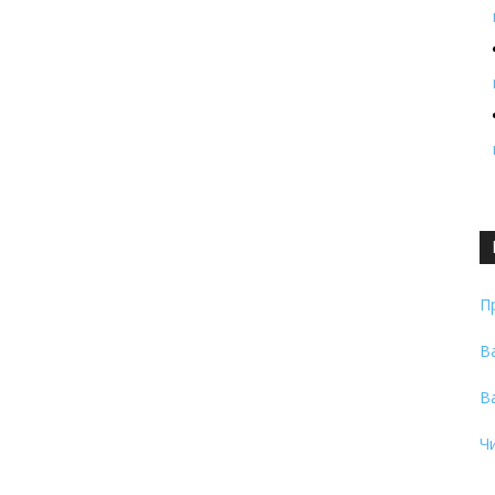
П
В
В
Ч