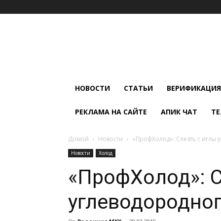
Мир
Климата
и
Холода
НОВОСТИ
СТАТЬИ
ВЕРИФИКАЦИЯ
РЕКЛАМА НА САЙТЕ
АПИК ЧАТ
ТЕ
Домой
Новости
«ПрофХолод»: Слезть с иглы 
Новости
Холод
«ПрофХолод»: С
углеводородно