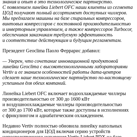
знания и опыт в это технологическое партнерство.
С появлением линейки Liebert OFC наши клиенты из сегмента
ЦОД получают полный ассортимент доступных чиллеров.
Мы предлагаем машины на базе спиральных компрессоров,
винтовых компрессоров с постоянной производительностью
и инверторным управлением, а также компрессоров Turbocor,
обеспечивая заказчикам требуемую эффективность
и соответствие действующим и будущим регламентам.
Президент Geoclima Паоло Феррарис добавил:
— Уверен, что сочетание инновационной продуктовой
линейки Geoclima с высокотехнологичными лабораториями
Vertiv и ее знанием особенностей работы дата-центров
сделает наше технологическое партнёрство по-настоящему
успешным для обеих компаний.
Линейка Liebert OFC включает водоохлаждаемые чиллеры
производительностью от 300 до 1600 кВт
и воздушноохлаждаемые чиллеры производительностью
от 300 до 1700 кВт, которые также доступны в исполнениях
с фрикулингом и адиабатическим охлаждением.
Недавно Vertiv полностью обновила линейку напольных
кондиционеров для ЦОД включая серию устройств
непосредственного испарения Vertiv Liebert PDX на базе