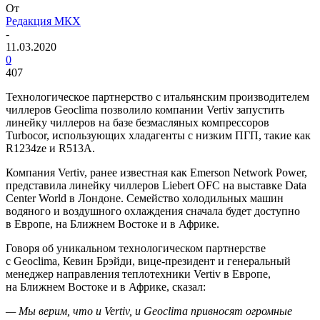
От
Редакция МКХ
-
11.03.2020
0
407
Технологическое партнерство с итальянским производителем
чиллеров Geoclima позволило компании Vertiv запустить
линейку чиллеров на базе безмасляных компрессоров
Turbocor, использующих хладагенты с низким ПГП, такие как
R1234ze и R513A.
Компания Vertiv, ранее известная как Emerson Network Power,
представила линейку чиллеров Liebert OFC на выставке Data
Center World в Лондоне. Семейство холодильных машин
водяного и воздушного охлаждения сначала будет доступно
в Европе, на Ближнем Востоке и в Африке.
Говоря об уникальном технологическом партнерстве
с Geoclima, Кевин Брэйди, вице-президент и генеральный
менеджер направления теплотехники Vertiv в Европе,
на Ближнем Востоке и в Африке, сказал:
— Мы верим, что и Vertiv, и Geoclima привносят огромные