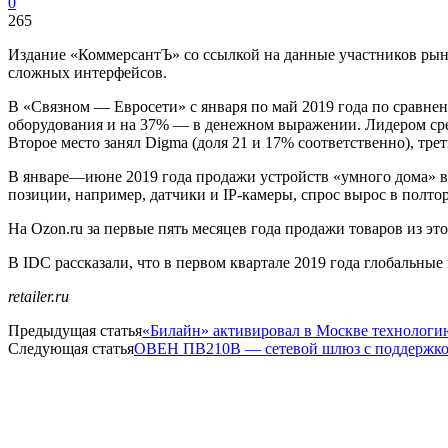
0
265
Издание «КоммерсантЪ» со ссылкой на данные участников рынка
сложных интерфейсов.
В «Связном — Евросети» с января по май 2019 года по сравне
оборудования и на 37% — в денежном выражении. Лидером среди
Второе место занял Digma (доля 21 и 17% соответственно), тре
В январе—июне 2019 года продажи устройств «умного дома» в
позиции, например, датчики и IP-камеры, спрос вырос в полт
На Ozon.ru за первые пять месяцев года продажи товаров из эт
В IDC рассказали, что в первом квартале 2019 года глобальные
retailer.ru
Предыдущая статья
«Билайн» активировал в Москве технологи
Следующая статья
ОВЕН ПВ210В — сетевой шлюз c поддержкой