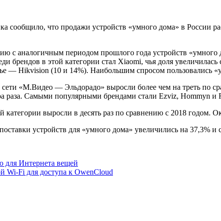
 сообщило, что продажи устройств «умного дома» в России раст
нию с аналогичным периодом прошлого года устройств «умного 
 брендов в этой категории стал Xiaomi, чья доля увеличилась 
тье — Hikvision (10 и 14%). Наибольшим спросом пользовались «
 сети «М.Видео — Эльдорадо» выросли более чем на треть по с
ора раза. Самыми популярными брендами стали Ezviz, Hommyn и R
ой категории выросли в десять раз по сравнению с 2018 годом. О
 поставки устройств для «умного дома» увеличились на 37,3% и 
ю для Интернета вещей
 Wi-Fi для доступа к OwenCloud