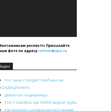
Монтажникам респект!»
Присылайте
аши фото по адресу:
inform@
apic.
ru
Видео
Что такое СТАНДАРТНЫЙ монтаж
КОНДИЦИОНЕРА
Демонтаж кондиционера
ТОП 3 ОШИБОК при ПАЙКЕ медной трубы
Как управлять кондиционером в режиме