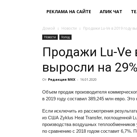
РЕКЛАМА НА САЙТЕ
АПИК ЧАТ
ТЕ
Домой
Новости
Продажи Lu-Ve в 2019 году в
Новости
Холод
Продажи Lu-Ve 
выросли на 29
От
Редакция МКХ
-
16.01.2020
Объем продаж производителя коммерческог
в 2019 году составил 389,245 млн евро. Эт
Если исключить из рассмотрения результаты
из США Zyklus Heat Transfer, поглощенной L
производства воздушных теплообменников у A
по сравнению с 2018 годом составит 6,7%. 