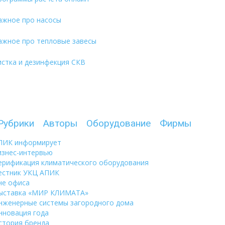
ажное про насосы
ажное про тепловые завесы
истка и дезинфекция СКВ
Рубрики
Авторы
Оборудование
Фирмы
ПИК информирует
изнес-интервью
ерификация климатического оборудования
естник УКЦ АПИК
не офиса
ыставка «МИР КЛИМАТА»
нженерные системы загородного дома
нновация года
стория бренда