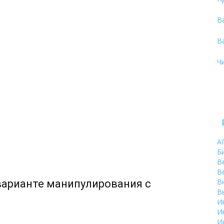
В
В
Ч
А
Б
В
В
В
варианте манипулирования с
В
И
И
И