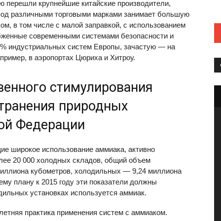
ию перешли крупнейшие китайские производители,
х под различными торговыми марками занимает большую
ом, в том числе с малой заправкой, с использованием
абженные современными системами безопасности и
 % индустриальных систем Европы, зачастую — на
пример, в аэропортах Цюриха и Хитроу.
венного стимулирования
странения природных
кой Федерации
ие широкое использование аммиака, активно
олее 20 000 холодных складов, общий объем
миллиона кубометров, холодильных — 9,24 миллиона
ему плану к 2015 году эти показатели должны
одильных установках используется аммиак.
летняя практика применения систем с аммиаком.