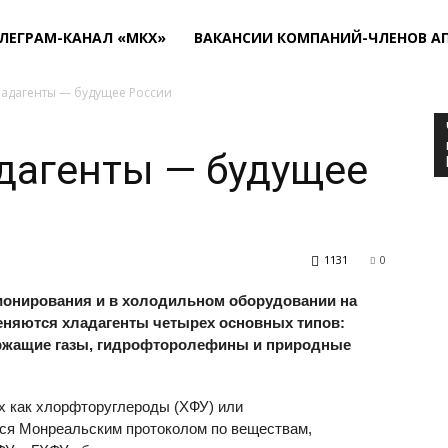
ЛЕГРАМ-КАНАЛ «МКХ»
ВАКАНСИИ КОМПАНИЙ-ЧЛЕНОВ А
адагенты — будущее России
дагенты — будущее
1131
0
ионирования и в холодильном оборудовании на
еняются хладагенты четырех основных типов:
ржащие газы, гидрофторолефины и природные
их как хлорфтор­углероды (ХФУ) или
тся Монреальским протоколом по веществам,