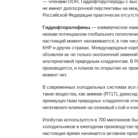
— членами ООН. Гидрофторуглероды с высо
не имеют долгосрочной перспективы на ме
Российской Федерации практически отсутств
Гидрофторолефины
— коммерческое наим
низким потенциалом глобального потеплен
настоящий момент налаживается, в том чис
КНР и других странах. Международные кор
объявляя их не только экологичной заменой
альтернативой природным хладагентам. В 
производятся, и планов по открытию их про
момент нет.
В современных холодильных системах все 
такие вещества, как аммиак (R717), диоксид 
преимуществам природных хладагентов отн
негативного влияния на озоновый слой и кли
Изобутан используется в 700 миллионов бы
холодильников в ежегодном производстве п
настоящее время начинается активное прои