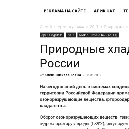
РЕКЛАМА НА САЙТЕ
АПИК ЧАТ
ТЕ
Домой
Архив журнала
2013
Природные хл
Архив журнала
2013
МИР КЛИМАТА №79 (2013)
Природные хла
России
От
Овчинникова Елена
-
18.08.2019
На сегодняшний день в системах кондиц
территории Российской Федерации прим
озоноразрушающие вещества, фторсоде
хладагенты.
Оборот
озоноразрушающих веществ
, так
гидрохлорфторуглероды (ГХФУ), регулируе