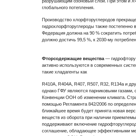
разрушающим озоновый слой. При этом и Х
глобального потепления.
Производство хлорфторуглеродов прекращен
гидрохлорфторуглероды также постепенно вы
Федерация должна на 90 % сократить потре
должно достичь 99,5 %, к 2030-му потребл
Фторсодержащие вещества
— гидрофторуг
активно используются в современных систе
такие хладагенты как
R410А, R404A, R407, R507, R32, R134a и др
однако ГФУ являются парниковыми газами, 
Конвенции ООН об изменении климата. Стр
помощью Регламента 842/2006 по определе
ближайшее время будет принята новая верс
веществ из оборота при наличии приемлемы
поддерживают включение гидрофторуглерод
соглашение, обладающее эффективными мех