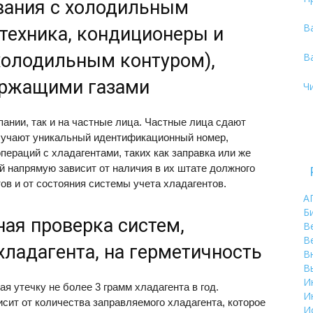
вания с холодильным
В
техника, кондиционеры и
холодильным контуром),
В
ержащими газами
Ч
ании, так и на частные лица. Частные лица сдают
олучают уникальный идентификационный номер,
пераций с хладагентами, таких как заправка или же
й напрямую зависит от наличия в их штате должного
в и от состояния системы учета хладагентов.
А
Б
ная проверка систем,
В
В
хладагента, на герметичность
В
В
И
я утечку не более 3 грамм хладагента в год.
И
сит от количества заправляемого хладагента, которое
И