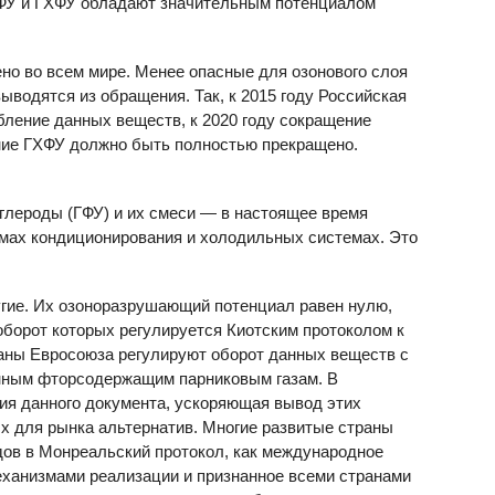
ФУ и ГХФУ обладают значительным потенциалом
о во всем мире. Менее опасные для озонового слоя
водятся из обращения. Так, к 2015 году Российская
бление данных веществ, к 2020 году сокращение
ение ГХФУ должно быть полностью прекращено.
лероды (ГФУ) и их смеси — в настоящее время
мах кондиционирования и холодильных системах. Это
угие. Их озоноразрушающий потенциал равен нулю,
оборот которых регулируется Киотским протоколом к
аны Евросоюза регулируют оборот данных веществ с
нным фторсодержащим парниковым газам. В
ия данного документа, ускоряющая вывод этих
х для рынка альтернатив. Многие развитые страны
ов в Монреальский протокол, как международное
анизмами реализации и признанное всеми странами