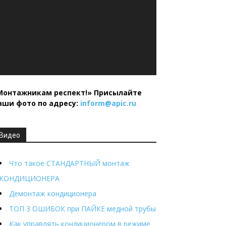
Монтажникам респект!»
Присылайте
аши фото по адресу:
inform@
apic.
ru
Видео
Что такое СТАНДАРТНЫЙ монтаж
КОНДИЦИОНЕРА
Демонтаж кондиционера
ТОП 3 ОШИБОК при ПАЙКЕ медной трубы
Как управлять кондиционером в режиме