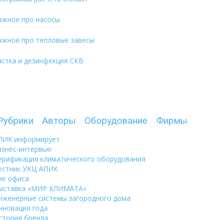
ажное про насосы
ажное про тепловые завесы
истка и дезинфекция СКВ
Рубрики
Авторы
Оборудование
Фирмы
ПИК информирует
изнес-интервью
ерификация климатического оборудования
естник УКЦ АПИК
не офиса
ыставка «МИР КЛИМАТА»
нженерные системы загородного дома
нновация года
стория бренда