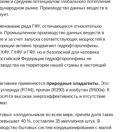
ким и средним потенциалом глобального потепления
ждународном рынке. Производство данных веществ в
ует.
енование ряда ГФУ, отличающихся относительно
ия. Промышленное производство данных веществ в
ле и за счет запуска соответствующих мощностей в
порации активно продвигают гидрофторолефины,
 ХФУ, ГХФУ и ГФУ, но и безопасной для человека
Российской Федерации гидрофторолефины не
изводства на территории нашей страны в настоящий
активнее применяются
природные хладагенты
. Это
углерода (R744), пропан (R290) и изобутан (R600a). К
осятся высокая энергоэффективность и отсутствие
мат.
товых холодильников во всем мире, причем доля таких
ревышает 40 %, составляя 35 миллионов штук. В
зводство бытовых систем кондиционирования с малой