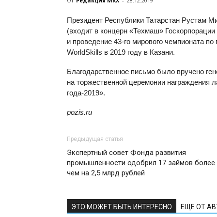
От
Редакция МКХ
-
28.12.2019
Президент Республики Татарстан Рустам М
(входит в концерн «Техмаш» Госкорпорации 
и проведение
43-го
мирового чемпионата по
WorldSkills в 2019 году в Казани.
Благодарственное письмо было вручено ген
на торжественной церемонии награждения л
года-2019».
pozis.ru
Предыдущая статья
Экспертный совет Фонда развития
промышленности одобрил 17 займов более
чем на 2,5 млрд рублей
ЭТО МОЖЕТ БЫТЬ ИНТЕРЕСНО
ЕЩЕ ОТ А