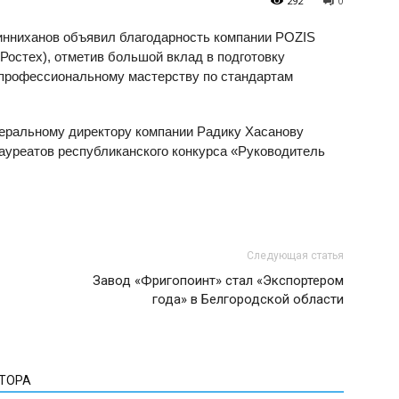
292
0
инниханов объявил благодарность компании POZIS
Ростех), отметив большой вклад в подготовку
 профессиональному мастерству по стандартам
еральному директору компании Радику Хасанову
ауреатов республиканского конкурса «Руководитель
Следующая статья
Завод «Фригопоинт» стал «Экспортером
года» в Белгородской области
ВТОРА