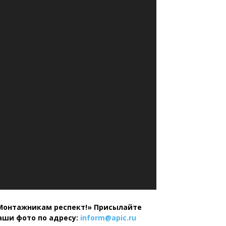
Монтажникам респект!»
Присылайте
аши фото по адресу:
inform@
apic.
ru