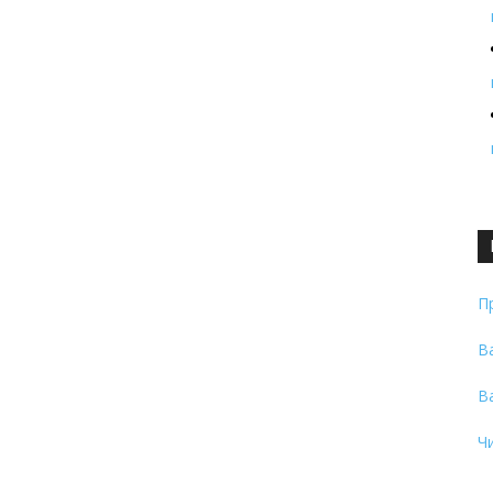
П
В
В
Ч