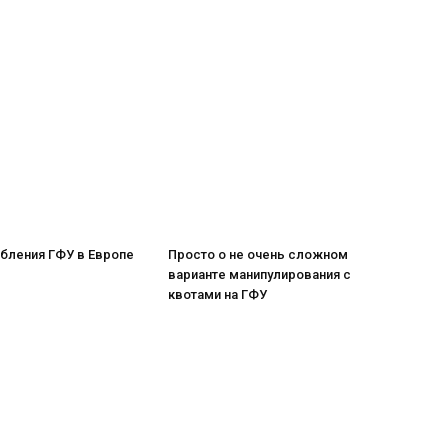
бления ГФУ в Европе
Просто о не очень сложном
варианте манипулирования с
квотами на ГФУ