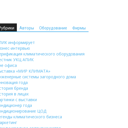
Рубрики
Авторы
Оборудование
Фирмы
ПИК информирует
изнес-интервью
ерификация климатического оборудования
естник УКЦ АПИК
не офиса
ыставка «МИР КЛИМАТА»
нженерные системы загородного дома
нновация года
стория бренда
стория в лицах
артинки с выставки
ондиционер года
ондиционирование ЦОД
егенды климатического бизнеса
аркетинг