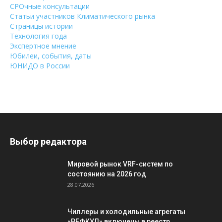
СРОчные консультации
Статьи участников Климатического рынка
Страницы истории
Технология года
Экспертное мнение
Юбилеи, события, даты
ЮНИДО в России
Выбор редактора
Мировой рынок VRF-систем по
состоянию на 2026 год
28.07.2026
Чиллеры и холодильные агрегаты
«РЕФКУЛ» включены в реестр