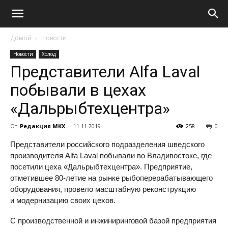
Домой
Новости
Новости
Холод
Представители Alfa Laval
побывали в цехах
«Дальрыбтехцентра»
От
Редакция МКХ
-
11.11.2019
258
0
Представители российского подразделения шведского
производителя Alfa Laval побывали во Владивостоке, где
посетили цеха «Дальрыбтехцентра». Предприятие,
отметившее
80-летие
на рынке рыбоперерабатывающего
оборудования, провело масштабную реконструкцию
и модернизацию своих цехов.
С производственной и инжиниринговой базой предприятия