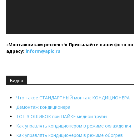
«
Монтажникам респект!»
Присылайте ваши фото по
адресу:
inform@
apic.
ru
Видео
Что такое СТАНДАРТНЫЙ монтаж КОНДИЦИОНЕРА
Демонтаж кондиционера
ТОП 3 ОШИБОК при ПАЙКЕ медной трубы
Как управлять кондиционером в режиме охлаждения
Как управлять кондиционером в режиме обогрев