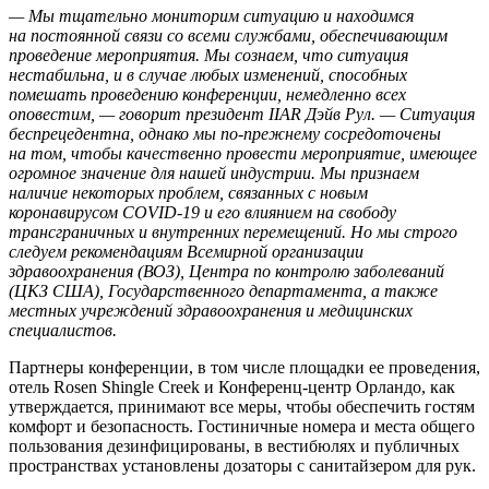
— Мы тщательно мониторим ситуацию и находимся
на постоянной связи со всеми службами, обеспечивающим
проведение мероприятия. Мы сознаем, что ситуация
нестабильна, и в случае любых изменений, способных
помешать проведению конференции, немедленно всех
оповестим, — говорит президент IIAR Дэйв Рул. — Ситуация
беспрецедентна, однако мы по-прежнему сосредоточены
на том, чтобы качественно провести мероприятие, имеющее
огромное значение для нашей индустрии. Мы признаем
наличие некоторых проблем, связанных с новым
коронавирусом COVID-19 и его влиянием на свободу
трансграничных и внутренних перемещений. Но мы строго
следуем рекомендациям Всемирной организации
здравоохранения (ВОЗ), Центра по контролю заболеваний
(ЦКЗ США), Государственного департамента, а также
местных учреждений здравоохранения и медицинских
специалистов.
Партнеры конференции, в том числе площадки ее проведения,
отель Rosen Shingle Creek и Конференц-центр Орландо, как
утверждается, принимают все меры, чтобы обеспечить гостям
комфорт и безопасность. Гостиничные номера и места общего
пользования дезинфицированы, в вестибюлях и публичных
пространствах установлены дозаторы с санитайзером для рук.