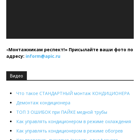
«
Монтажникам респект!»
Присылайте ваши фото по
адресу:
inform@
apic.
ru
Видео
Что такое СТАНДАРТНЫЙ монтаж КОНДИЦИОНЕРА
Демонтаж кондиционера
ТОП 3 ОШИБОК при ПАЙКЕ медной трубы
Как управлять кондиционером в режиме охлаждения
Как управлять кондиционером в режиме обогрев