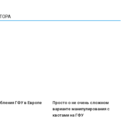
ВТОРА
бления ГФУ в Европе
Просто о не очень сложном
варианте манипулирования с
квотами на ГФУ