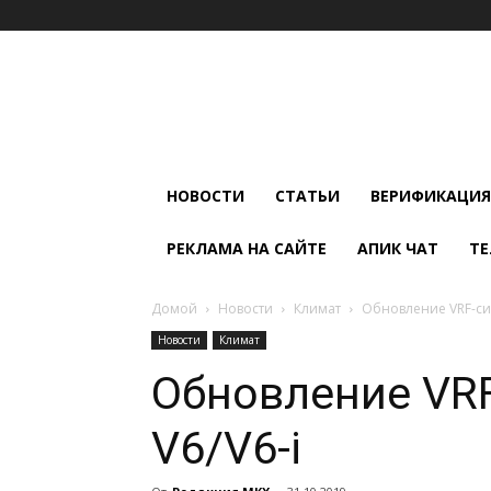
Мир
Климата
и
Холода
НОВОСТИ
СТАТЬИ
ВЕРИФИКАЦИЯ
РЕКЛАМА НА САЙТЕ
АПИК ЧАТ
ТЕ
Домой
Новости
Климат
Обновление VRF-сис
Новости
Климат
Обновление VR
V6/V6-i