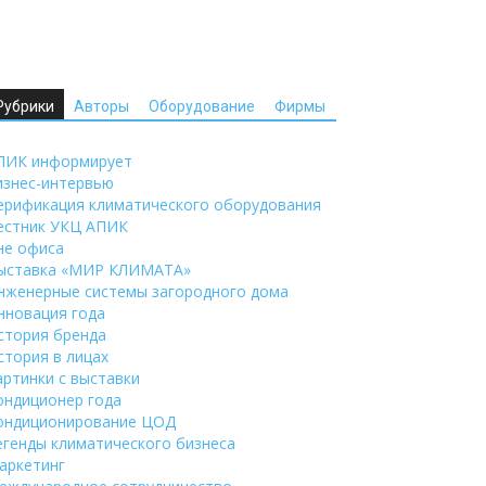
Рубрики
Авторы
Оборудование
Фирмы
ПИК информирует
изнес-интервью
ерификация климатического оборудования
естник УКЦ АПИК
не офиса
ыставка «МИР КЛИМАТА»
нженерные системы загородного дома
нновация года
стория бренда
стория в лицах
артинки с выставки
ондиционер года
ондиционирование ЦОД
егенды климатического бизнеса
аркетинг