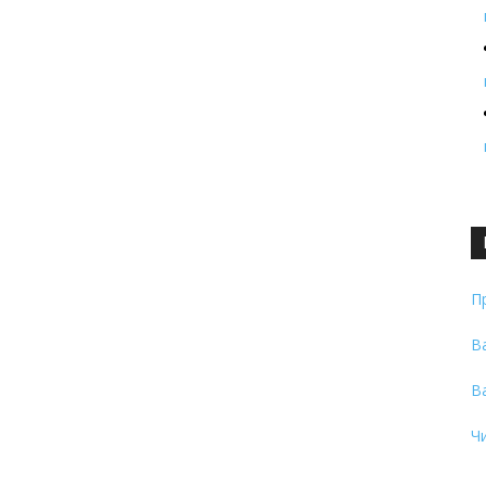
П
В
В
Ч