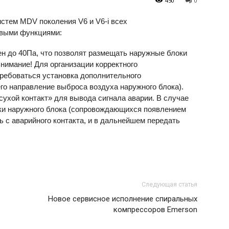
450
0
стем MDV поколения V6 и V6-i всех
овыми функциями:
ен до 40Па, что позволят размещать наружные блоки
нимание! Для организации корректного
ребоваться установка дополнительного
о направление выброса воздуха наружного блока).
ухой контакт» для вывода сигнала аварии. В случае
ки наружного блока (сопровождающихся появлением
ь с аварийного контакта, и в дальнейшем передать
Следующая статья
Новое сервисное исполнение спиральных
компрессоров Emerson