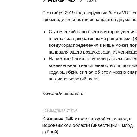
От
Редакция МКХ
-
31.10.2019
С октября 2019 года наружные блоки VRF-си
производительностей оснащаются двумя н
Статический напор вентиляторов увелич
в нишах за декоративными решетками. (В
воздухораспределения в нише может пот
направляющего воздуховода, изменяющег
Наружные блоки получили разъем типа «с
возникновения неисправности или полом
кода ошибки), сигнал об этом можно снят
на диспетчерский пункт.
www.mdv-aircond.ru
Предыдущая статья
Компания DMK строит второй сырзавод в
Воронежской области (инвестиции 2 млрд
рублей)