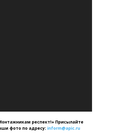
Монтажникам респект!»
Присылайте
аши фото по адресу:
inform@
apic.
ru