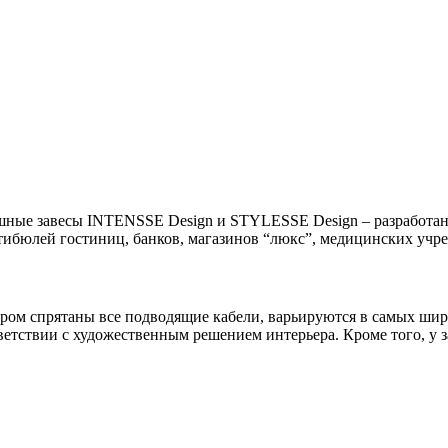
шные завесы
INTENSSE
Design и
STYLESSE
Design – разработа
стибюлей гостиниц, банков, магазинов “люкс”, медицинских учр
тором спрятаны все подводящие кабели, варьируются в самых ши
ветствии с художественным решением интерьера. Кроме того, у 