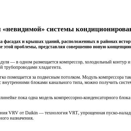
ля «невидимой» системы кондиционирова
 фасадах и крышах зданий, расположенных в районах истори
ие этой проблемы, представляя совершенно новую концепци
дуля — в одном размещается компрессор, холодильный контур 
й трубопроводами хладагента.
гко помещается за подвесным потолком. Модуль компрессора та
с внутренними блоками канального типа, можно получить сист
в линейке пока одна модель компрессорно-конденсаторного блок
ения
VRV
от Daikin — технология
VRT
, упрощенная пуско-нала
ного назначения.