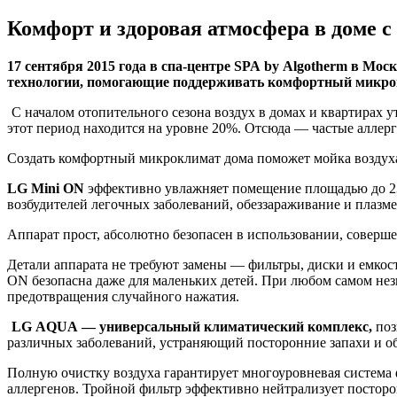
Комфорт и здоровая атмосфера в доме 
17 сентября 2015 года в спа-центре SPA by Algotherm в Мо
технологии, помогающие поддерживать комфортный микрок
C началом отопительного сезона воздух в домах и квартирах у
этот период находится на уровне 20%. Отсюда — частые аллер
Создать комфортный микроклимат дома поможет мойка воздуха
LG Mini ON
эффективно увлажняет помещение площадью до 23 к
возбудителей легочных заболеваний, обеззараживание и плазме
Аппарат прост, абсолютно безопасен в использовании, соверше
Детали аппарата не требуют замены — фильтры, диски и емко
ON безопасна даже для маленьких детей. При любом самом не
предотвращения случайного нажатия.
LG
AQUA
— универсальный климатический комплекс,
поз
различных заболеваний, устраняющий посторонние запахи и 
Полную очистку воздуха гарантирует многоуровневая система
аллергенов. Тройной фильтр эффективно нейтрализует посторон