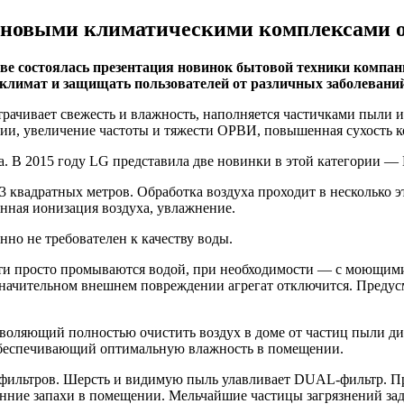
с новыми климатическими комплексами от
скве состоялась презентация новинок бытовой техники компан
лимат и защищать пользователей от различных заболеваний
трачивает свежесть и влажность, наполняется частичками пыли 
гии, увеличение частоты и тяжести ОРВИ, повышенная сухость к
. В 2015 году LG представила две новинки в этой категории 
вадратных метров. Обработка воздуха проходит в несколько эт
нная ионизация воздуха, увлажнение.
нно не требователен к качеству воды.
сти просто промываются водой, при необходимости — с моющими
значительном внешнем повреждении агрегат отключится. Предус
воляющий полностью очистить воздух в доме от частиц пыли диа
обеспечивающий оптимальную влажность в помещении.
 фильтров. Шерсть и видимую пыль улавливает DUAL-фильтр. П
ние запахи в помещении. Мельчайшие частицы загрязнений задер