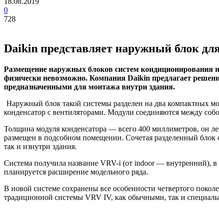
18.08.2019
0
728
Daikin представляет наружный блок д
Размещение наружных блоков систем кондиционирования на
физически невозможно. Компания Daikin предлагает решен
предназначенными для монтажа внутри здания.
Наружный блок такой системы разделен на два компактных мо
конденсатор с вентиляторами. Модули соединяются между собо
Толщина модуля конденсатора — всего 400 миллиметров, он ле
размещен в подсобном помещении. Сочетая разделенный блок 
так и изнутри здания.
Система получила название VRV-i (от indoor — внутренний), 
планируется расширение модельного ряда.
В новой системе сохранены все особенности четвертого покол
традиционной системы
VRV
IV, как обычными, так и специаль