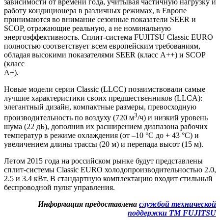
зависимости от времени года, учитывая частичную нагрузку и
работу кондиционера в различных режимах, в Европе
принимаются во внимание сезонные показатели
SEER
и
SCOP
, отражающие реальную, а не номинальную
энергоэффективность. Сплит-система
FUJITSU
Classic
EURO
полностью соответствует всем европейским требованиям,
обладая высокими показателями
SEER
(класс А++) и
SCOP
(класс
А+).
Новые модели серии Classic (
LLCC
) позаимствовали самые
лучшие характеристики своих предшественников (
LLCA
):
элегантный дизайн, компактные размеры, превосходную
3
производительность по воздуху (720 м
/ч) и низкий уровень
шума (22 дБ), дополнив их расширением диапазона рабочих
температур в режиме охлаждения (от –10 °C до + 43 °C) и
увеличением длины трассы (20 м) и перепада высот (15 м).
Летом 2015 года на российском рынке будут представлены
сплит-системы Classic
EURO
холодопроизводительностью 2.0,
2.5 и 3.4 кВт. В стандартную комплектацию входит стильный
беспроводной пульт управления.
Информация предоставлена
службой технической
поддержки ТМ FUJITSU