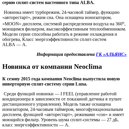
серию сплит-систем настенного типа
ALBA
.
Новинка имеет турборежим, 24-часовой таймер, функцию
«авторестарт», режим сна. Она оснащена ионизатором,
o
«MOON» дисплеем, системой распределения воздуха на 360
,
моющимся фильтром, высокоэффективным теплообменником.
Модели серии способны работать в режиме охлаждения и
обогрева, Класс энергоэффективности сплит-систем
ALBA — А.
Информация предоставлена
ГК «АЛЬЯНС»
Новинка от компании Neoclima
К сезону 2015 года компания Neoclima выпустила новую
инверторную сплит-систему серии Luna.
Среди функций новинки — I
FEEL
(управление работой
кондиционера в зависимости от показаний датчика в пульте
дистанционного управления). Модель также оснащена
ионизатором, 24-часовым таймером, многофункциональным
дисплеем, функцией «авторестарт», режимами «сон» и имеет
моющийся фильтр. Уровень шума сплит-системы — 27 дБ,
класс энергоэффективности — А.