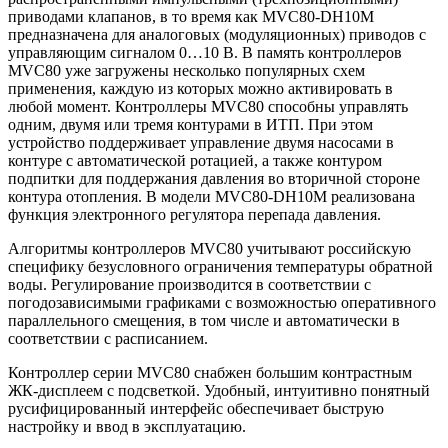
приводами клапанов, в то время как MVC80-DH10М
предназначена для аналоговых (модуляционных) приводов с
управляющим сигналом 0…10 В. В память контроллеров
MVC80 уже загружены несколько популярных схем
применения, каждую из которых можно активировать в
любой момент. Контроллеры MVC80 способны управлять
одним, двумя или тремя контурами в ИТП. При этом
устройство поддерживает управление двумя насосами в
контуре с автоматической ротацией, а также контуром
подпитки для поддержания давления во вторичной стороне
контура отопления. В модели MVC80-DH10М реализована
функция электронного регулятора перепада давления.
Алгоритмы контроллеров MVC80 учитывают российскую
специфику безусловного ограничения температуры обратной
воды. Регулирование производится в соответствии с
погодозависимыми графиками с возможностью оперативного
параллельного смещения, в том числе и автоматически в
соответствии с расписанием.
Контроллер серии MVC80 снабжен большим контрастным
ЖК-дисплеем с подсветкой. Удобный, интуитивно понятный
русифицированный интерфейс обеспечивает быструю
настройку и ввод в эксплуатацию.