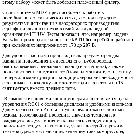
этому набору может быть добавлен плазменный фильтр.
Сплит-системы
MDV
приспособлены к работе в
нестабильных электрических сетях, что подтверждено
результатами испытаний в лабораториях производителя,
сертифицированных независимой международной
организацией T“UV. Тесты показали, что, например, модель
Fairwind производительностью 9 kBTU бесперебойно работает
при колебаниях напряжения от 178 до 287 В.
Для удобства монтажа производитель предусмотрел два
варианта присоединения дренажного трубопровода,
быстросъемный дренажный шланг (серия Aurora), а также
новое крепление внутреннего блока на монтажную пластину.
Теперь для манипуляций с кондиционером нет необходимости
его снимать, поскольку он может отходить от стены на 15
сантиметров вместо прежних пяти.
В комплекте с новыми кондиционерами поставляется пульт
управления RG61 с большим дисплеем и удобными кнопками.
Для моделей серии Aurora в пульте реализован сервисный
режим, позволяющий проверить значения температур
входящего воздуха, кипения хладагента, конденсации,
наружного воздуха, нагнетания, узнать настройки режима
температурной компенсации, величину тока компрессора,