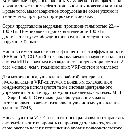
Компактные наружные блоки
KXZW
легко размещаются на
каждом этаже и не требуют отдельной технической комнаты.
Кроме того, малогабаритное оборудование более удобно и
экономично при транспортировке и монтаже.
Серия представлена моделями производительностью 22,4–
100 кВт. Номинальная производительность 100 кВт
достигается путем объединения в единый модуль трех
наружных блоков.
Новинка имеет высокий коэффициент энергоэффективности
(
EER
до 5.3, СОР до 6.2). Срок окупаемости мультизональных
систем
MHI
с водяным охлаждением конденсатора почти в 2
раза меньше, чем у традиционных VRF-систем и чиллеров.
Для мониторинга, управления работой, контроля и
пусконаладки в VRF-системах с водяным охлаждением
конденсатора используется та же система центрального
управления, что и в других мультизональных системах
MHI
— SuperLink II. С ее помощью оборудование можно
интегрировать в автоматизированную систему управления
зданием (
BMS
).
Новая функция
VTCC
позволяет централизованно управлять
системой и контролировать ее производительность, что в
свою очередь ведет к повышению уровня пользовательского