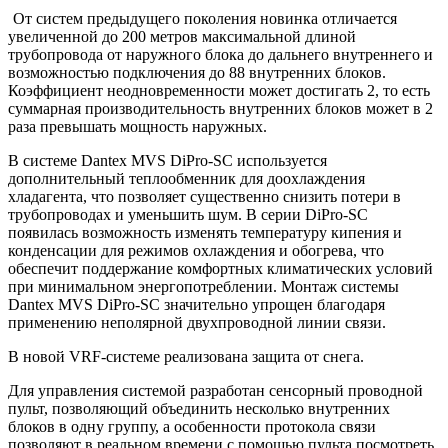
От систем предыдущего поколения новинка отличается
увеличенной до 200 метров максимальной длиной
трубопровода от наружного блока до дальнего внутреннего и
возможностью подключения до 88 внутренних блоков.
Коэффициент неодновременности может достигать 2, то есть
суммарная производительность внутренних блоков может в 2
раза превышать мощность наружных.
В системе Dantex
MVS
DiPro-SC используется
дополнительный теплообменник для доохлаждения
хладагента, что позволяет существенно снизить потери в
трубопроводах и уменьшить шум. В серии DiPro-SC
появилась возможность изменять температуру кипения и
конденсации для режимов охлаждения и обогрева, что
обеспечит поддержание комфортных климатических условий
при минимальном энергопотреблении. Монтаж системы
Dantex
MVS
DiPro-SC значительно упрощен благодаря
применению неполярной двухпроводной линии связи.
В новой VRF-системе реализована защита от снега.
Для управления системой разработан сенсорный проводной
пульт, позволяющий объединить несколько внутренних
блоков в одну группу, а особенности протокола связи
позволяют в реальном времени с помощью пульта посмотреть