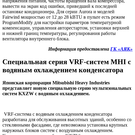
напряжения питания, частоты вращения вала компрессора,
вывести на экран код ошибки, приведший к последней
остановке кондиционера. Для серии Aurora и моделей
Fairwind мощностью от 12 до 28 kBTU в пульте есть режим
ProgramModify для настройки параметров температурной
компенсации, управления авторестартом, установки верхней
и нижней границ температуры, регулирования работы
вентилятора внутреннего блока.
Информация предоставлена
ГК «АЯК»
Специальная серия VRF-систем
MHI
с
водяным охлаждением конденсатора
Японская корпорация Mitsubishi Heavy Industries
представляет новую специальную серию мультизональных
систем
KXZW
с водяным охлаждением.
VRF-система с водяным охлаждением конденсатора
разработана для обслуживания высотных зданий, особенно со
стеклянными фасадами, где невозможна установка крупных
наружных блоков систем с воздушным охлаждением.