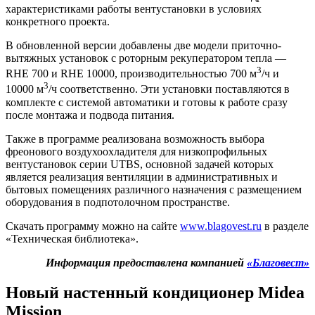
характеристиками работы вентустановки в условиях
конкретного проекта.
В обновленной версии добавлены две модели приточно-
вытяжных установок с роторным рекуператором тепла —
3
RHE
700 и
RHE
10000, производительностью 700 м
/ч и
3
10000 м
/ч соответственно. Эти установки поставляются в
комплекте с системой автоматики и готовы к работе сразу
после монтажа и подвода питания.
Также в программе реализована возможность выбора
фреонового воздухоохладителя для низкопрофильных
вентустановок серии
UTBS
, основной задачей которых
является реализация вентиляции в административных и
бытовых помещениях различного назначения с размещением
оборудования в подпотолочном пространстве.
Скачать программу можно на сайте
www.blagovest.ru
в разделе
«Техническая библиотека».
Информация предоставлена компанией
«Благовест»
Новый настенный кондиционер Midea
Mission