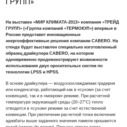
ГРУПП»
На выставке «МИР КЛИМАТА-2013» компания «ТРЕЙД
ГРУПП» («Группа компаний «ТЕРМОКУЛ») впервые в
России представит инновационные
энергоэффективные решения компании
CABERO
. На
стенде будет выставлен специально изготовленный
образец драйкулера
CABERO
, на котором
одновременно продемонстрируют возможности
использования двух оросительных систем по
технологии
LPSS
и
HPSS
.
В основе драйкулера — воздухоохлаждаемая градирня
или конденсатор, работающий как в «сухом» (за счет
конвекции), так и в «мокром» режиме. При расчетной
температуре окружающей среды (20–27°С) тепло
отводится в «сухом» режиме за счет естественной
конвекции. При увеличении расчетной точки включения
адиабаты выше заданного значения ламели орошаются
водой («мокрый» режим). Процесс отвода тепла