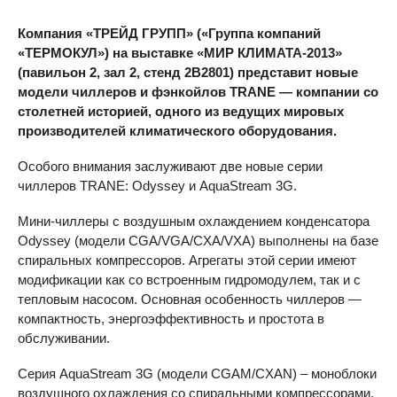
Компания «ТРЕЙД ГРУПП» («Группа компаний
«ТЕРМОКУЛ») на выставке «МИР КЛИМАТА-2013»
(павильон 2, зал 2, стенд 2В2801) представит новые
модели чиллеров и фэнкойлов
TRANE
— компании со
столетней историей, одного из ведущих мировых
производителей климатического оборудования.
Особого внимания заслуживают две новые серии
чиллеров TRANE: Odyssey и AquaStream 3G.
Мини-чиллеры с воздушным охлаждением конденсатора
Odyssey (модели CGA/VGA/CXA/
VXA
) выполнены на базе
спиральных компрессоров. Агрегаты этой серии имеют
модификации как со встроенным гидромодулем, так и с
тепловым насосом. Основная особенность чиллеров —
компактность, энергоэффективность и простота в
обслуживании.
Серия AquaStream 3G (модели CGAM/
CXAN
) – моноблоки
воздушного охлаждения со спиральными компрессорами,