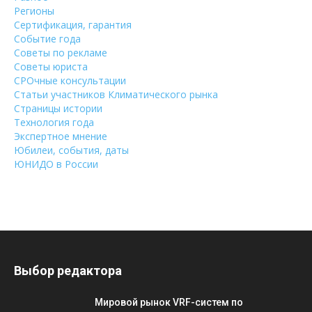
Регионы
Сертификация, гарантия
Событие года
Советы по рекламе
Советы юриста
СРОчные консультации
Статьи участников Климатического рынка
Страницы истории
Технология года
Экспертное мнение
Юбилеи, события, даты
ЮНИДО в России
Выбор редактора
Мировой рынок VRF-систем по