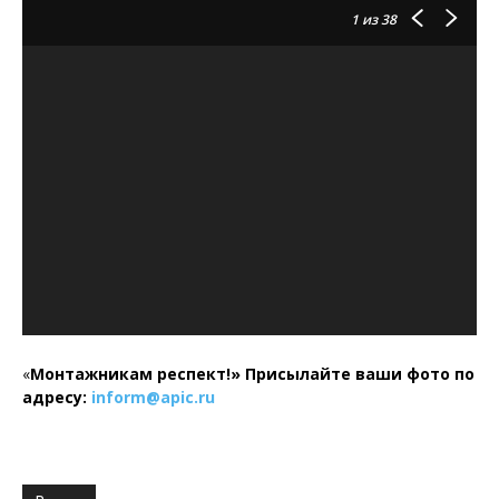
1
из 38
«
Монтажникам респект!»
Присылайте ваши фото по
адресу:
inform@
apic.
ru