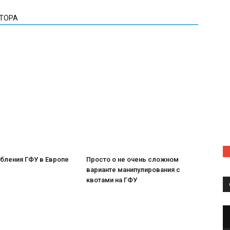
ВТОРА
бления ГФУ в Европе
Просто о не очень сложном
варианте манипулирования с
квотами на ГФУ