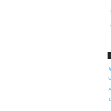
П
В
В
Ч