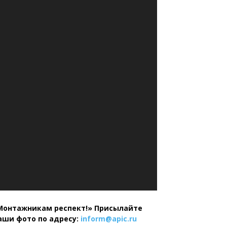
Монтажникам респект!»
Присылайте
аши фото по адресу:
inform@
apic.
ru