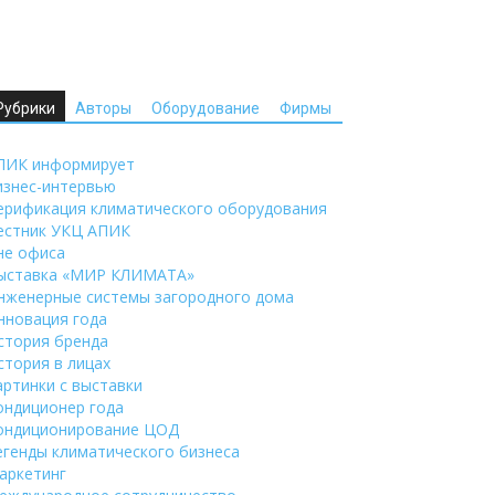
Рубрики
Авторы
Оборудование
Фирмы
ПИК информирует
изнес-интервью
ерификация климатического оборудования
естник УКЦ АПИК
не офиса
ыставка «МИР КЛИМАТА»
нженерные системы загородного дома
нновация года
стория бренда
стория в лицах
артинки с выставки
ондиционер года
ондиционирование ЦОД
егенды климатического бизнеса
аркетинг