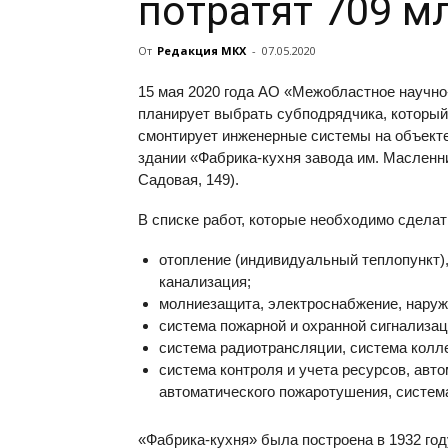
потратят 709 м
От
Редакция МКХ
-
07.05.2020
15 мая 2020 года АО «Межобластное научн
планирует выбрать субподрядчика, который 
смонтирует инженерные системы на объект
здании «Фабрика-кухня завода им. Масленник
Садовая, 149).
В списке работ, которые необходимо сделат
отопление (индивидуальный теплопункт),
канализация;
молниезащита, электроснабжение, наруж
система пожарной и охранной сигнализац
система радиотрансляции, система колл
система контроля и учета ресурсов, авт
автоматического пожаротушения, система
«Фабрика-кухня» была построена в 1932 год