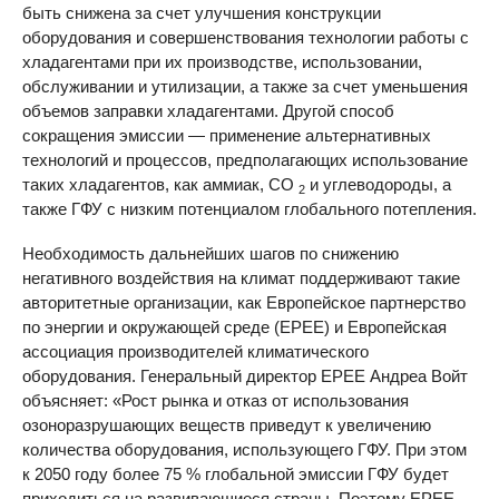
быть снижена за счет улучшения конструкции
оборудования и совершенствования технологии работы с
хладагентами при их производстве, использовании,
обслуживании и утилизации, а также за счет уменьшения
объемов заправки хладагентами. Другой способ
сокращения эмиссии — применение альтернативных
технологий и процессов, предполагающих использование
таких хладагентов, как аммиак, СО
и углеводороды, а
2
также ГФУ с низким потенциалом глобального потепления.
Необходимость дальнейших шагов по снижению
негативного воздействия на климат поддерживают такие
авторитетные организации, как Европейское партнерство
по энергии и окружающей среде (
EPEE
) и Европейская
ассоциация производителей климатического
оборудования. Генеральный директор
EPEE
Андреа Войт
объясняет: «Рост рынка и отказ от использования
озоноразрушающих веществ приведут к увеличению
количества оборудования, использующего ГФУ. При этом
к 2050 году более 75 % глобальной эмиссии ГФУ будет
приходиться на развивающиеся страны. Поэтому
EPEE