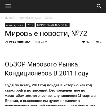
Домой
Архив журнала
2012
Архив журнала
2012
МИР КЛИМАТА №72 (2012)
Мировые новости, №72
От
Редакция МКХ
-
18.08.2019
407
0
ОБЗОР Мирового Рынка
Кондиционеров В 2011 Году
Судя по всему, 2011 год войдет в историю как год
катастроф и потрясений. Беспрецедентное по
масштабам землетрясение, случившееся 11 марта в
Японии, и вызванное им цунами привели к
повреждению атомной электростанции в Фукусиме.