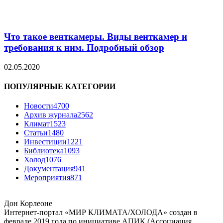
Что такое венткамеры. Виды венткамер и
требования к ним. Подробный обзор
02.05.2020
ПОПУЛЯРНЫЕ КАТЕГОРИИ
Новости
4700
Архив журнала
2562
Климат
1523
Статьи
1480
Инвестиции
1221
Библиотека
1093
Холод
1076
Документация
941
Мероприятия
871
Дон Корлеоне
Интернет-портал «МИР КЛИМАТА/ХОЛОДА» создан в
феврале 2019 года по инициативе АПИК (Ассоциация