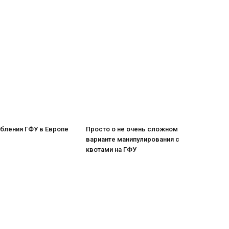
бления ГФУ в Европе
Просто о не очень сложном
варианте манипулирования с
квотами на ГФУ