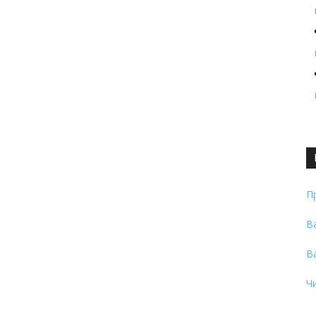
П
В
В
Ч