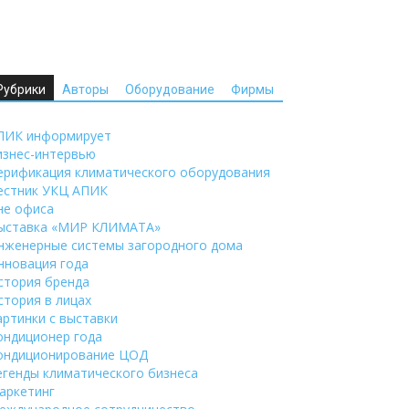
Рубрики
Авторы
Оборудование
Фирмы
ПИК информирует
изнес-интервью
ерификация климатического оборудования
естник УКЦ АПИК
не офиса
ыставка «МИР КЛИМАТА»
нженерные системы загородного дома
нновация года
стория бренда
стория в лицах
артинки с выставки
ондиционер года
ондиционирование ЦОД
егенды климатического бизнеса
аркетинг