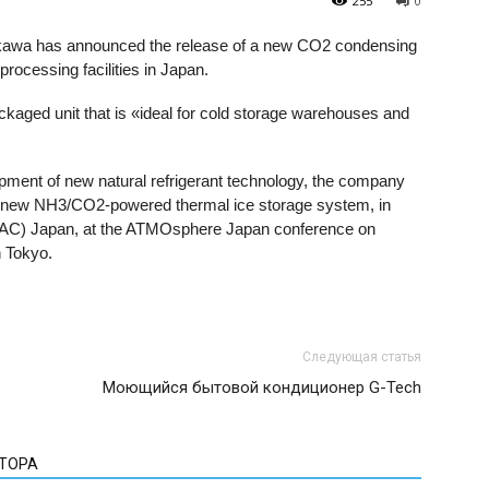
255
0
awa has announced the release of a new CO2 condensing
rocessing facilities in Japan.
ckaged unit that is «ideal for cold storage warehouses and
ment of new natural refrigerant technology, the company
s new NH3/CO2-powered thermal ice storage system, in
(BAC) Japan, at the ATMOsphere Japan conference on
n Tokyo.
Следующая статья
Моющийся бытовой кондиционер G-Tech
ВТОРА