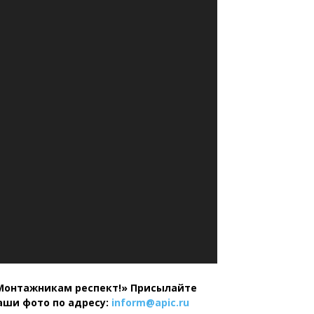
Монтажникам респект!»
Присылайте
аши фото по адресу:
inform@
apic.
ru