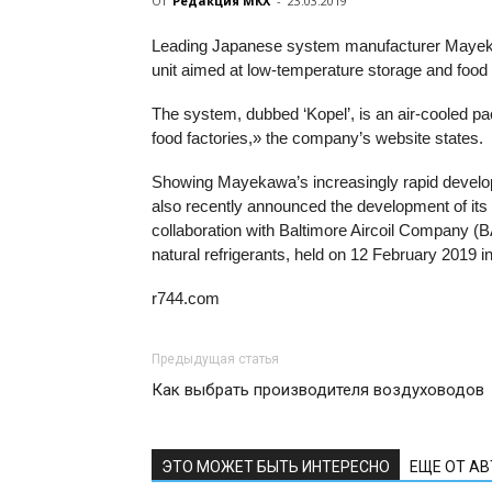
От
Редакция МКХ
-
23.03.2019
Leading Japanese system manufacturer Mayek
unit aimed at low-temperature storage and food p
The system, dubbed ‘Kopel’, is an air-cooled pa
food factories,» the company’s website states.
Showing Mayekawa’s increasingly rapid develop
also recently announced the development of it
collaboration with Baltimore Aircoil Company 
natural refrigerants, held on 12 February 2019 i
r744.com
Предыдущая статья
Как выбрать производителя воздуховодов
ЭТО МОЖЕТ БЫТЬ ИНТЕРЕСНО
ЕЩЕ ОТ А