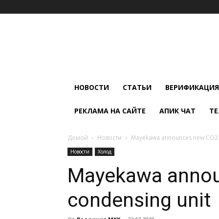
Мир
Климата
и
Холода
НОВОСТИ
СТАТЬИ
ВЕРИФИКАЦИЯ
РЕКЛАМА НА САЙТЕ
АПИК ЧАТ
ТЕ
Домой
Новости
Mayekawa announces new CO2 
Новости
Холод
Mayekawa anno
condensing unit