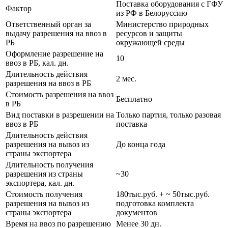
Поставка оборудования с ГФУ
Фактор
из РФ в Белоруссию
Ответственный орган за
Министерство природных
выдачу разрешения на ввоз в
ресурсов и защиты
РБ
окружающей среды
Оформление разрешение на
10
ввоз в РБ, кал. дн.
Длительность действия
2 мес.
разрешения на ввоз в РБ
Стоимость разрешения на ввоз
Бесплатно
в РБ
Вид поставки в разрешении на
Только партия, только разовая
ввоз в РБ
поставка
Длительность действия
разрешения на вывоз из
До конца года
страны экспортера
Длительность получения
разрешения из страны
~30
экспортера, кал. дн.
Стоимость получения
180тыс.руб. + ~ 50тыс.руб.
разрешения на вывоз из
подготовка комплекта
страны экспортера
документов
Время на ввоз по разрешению
Менее 30 дн.