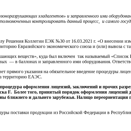
 «озоноразрушающих хладагентов» и заправленного ими оборудов
уполномоченных контролировать данный процесс, и самого госуд
силу Решения Коллегии ЕЭК №30 от 16.03.2021 г. «О внесении из
иторию Евразийского экономического союза и (или) вывоза с т
шающих веществ», куда был включен так называемый «Список F»
овых — в баллонах и заправленного ими оборудования. Ответст
нет прямого указания на обязательное введение процедуры лиц
 на территорию ЕАЭС.
ю процедура оформления лицензий, заключений и прочих раз
иска
F. Более того, принятый порядок оформления лицензий 
ы ближнего и дальнего зарубежья. Налицо переориентация п
дуры поставки продукции из Российской Федерации в Республику