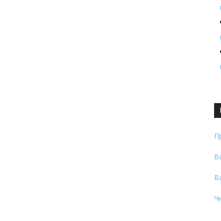
П
В
В
Ч