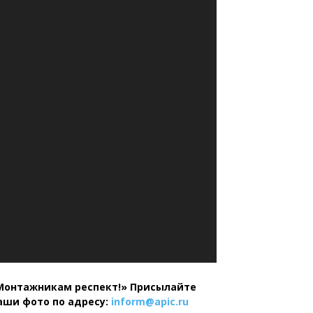
Монтажникам респект!»
Присылайте
аши фото по адресу:
inform@
apic.
ru