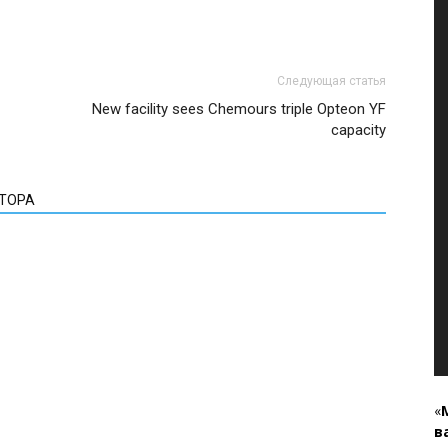
Следующая статья
New facility sees Chemours triple Opteon YF
capacity
ВТОРА
«
в