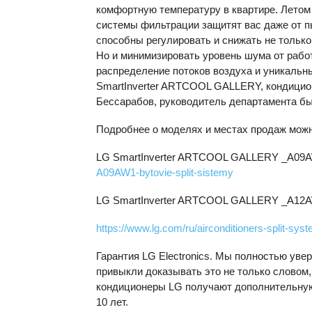
комфортную температуру в квартире. Летом
системы фильтрации защитят вас даже от 
способны регулировать и снижать не только
Но и минимизировать уровень шума от работ
распределение потоков воздуха и уникальн
SmartInverter ARTCOOL GALLERY, кондицион
Бессарабов, руководитель департамента быт
Подробнее о моделях и местах продаж можн
LG SmartInverter ARTCOOL GALLERY _A09
A09AW1-bytovie-split-sistemy
LG SmartInverter ARTCOOL GALLERY _A12
https://www.lg.com/ru/airconditioners-split-sy
Гарантия LG Electronics. Мы полностью уве
привыкли доказывать это не только словом,
кондиционеры LG получают дополнительную 
10 лет.