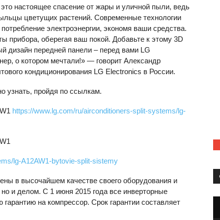
 это настоящее спасение от жары и уличной пыли, ведь
пыльцы цветущих растений. Современные технологии
 потребление электроэнергии, экономя ваши средства.
ы прибора, оберегая ваш покой. Добавьте к этому 3D
ый дизайн передней панели – перед вами LG
ер, о котором мечтали!» — говорит Александр
ового кондиционирования LG Electronics в России.
о узнать, пройдя по ссылкам.
AW1
https://www.lg.com/ru/airconditioners-split-systems/lg-
AW1
stems/lg-A12AW1-bytovie-split-sistemy
рены в высочайшем качестве своего оборудования и
 но и делом. С 1 июня 2015 года все инверторные
гарантию на компрессор. Срок гарантии составляет