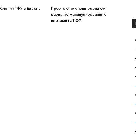
бления ГФУ в Европе
Просто о не очень сложном
варианте манипулирования с
квотами на ГФУ