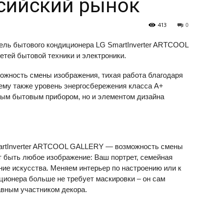
сийский рынок
413
0
дель бытового кондиционера LG SmartInverter ARTCOOL
етей бытовой техники и электроники.
можность смены изображения, тихая работа благодаря
щему также уровень энергосбережения класса А+
ным бытовым прибором, но и элементом дизайна
martInverter ARTCOOL GALLERY — возможность смены
т быть любое изображение: Ваш портрет, семейная
ие искусства. Меняем интерьер по настроению или к
ционера больше не требует маскировки – он сам
вным участником декора.