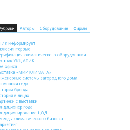
Рубрики
Авторы
Оборудование
Фирмы
ПИК информирует
изнес-интервью
ерификация климатического оборудования
естник УКЦ АПИК
не офиса
ыставка «МИР КЛИМАТА»
нженерные системы загородного дома
нновация года
стория бренда
стория в лицах
артинки с выставки
ондиционер года
ондиционирование ЦОД
егенды климатического бизнеса
аркетинг