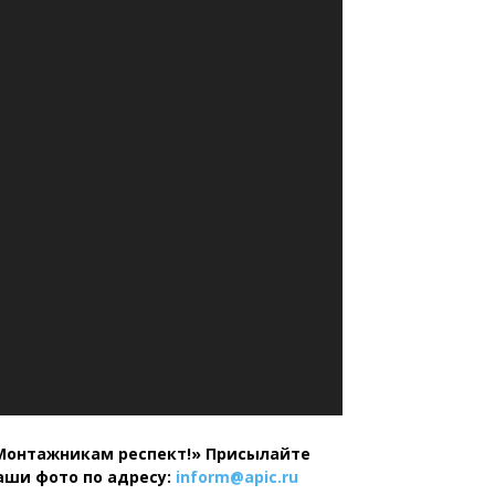
Монтажникам респект!»
Присылайте
аши фото по адресу:
inform@
apic.
ru