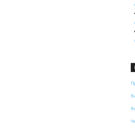
П
В
В
Ч