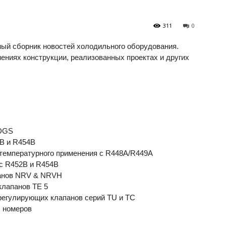
311
0
ый сборник новостей холодильного оборудования.
ениях конструкции, реализованных проектах и других
 DGS
B и R454B
температурного применения с R448A/R449A
с R452B и R454B
панов NRV & NRVH
клапанов TE 5
регулирующих клапанов серий TU и TC
 номеров