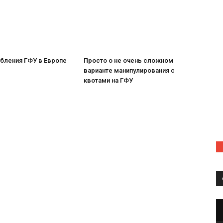
бления ГФУ в Европе
Просто о не очень сложном
варианте манипулирования с
квотами на ГФУ