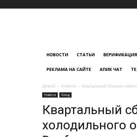
Мир
Климата
и
Холода
НОВОСТИ
СТАТЬИ
ВЕРИФИКАЦИЯ
РЕКЛАМА НА САЙТЕ
АПИК ЧАТ
ТЕ
Домой
Новости
Квартальный сборник новост
Новости
Холод
Квартальный с
холодильного 