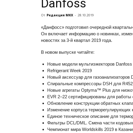
Danfoss
От
Редакция МКХ
-
28.10.2019
«Данфосс» подготовил очередной квартальн
Он включает информацию о новинках, измен
новостях за
3-й
квартал 2019 года.
В новом выпуске читайте:
Новые модели мультиэжекторов Danfoss
Refrigerant Week 2019
Новый аксессуар для газоанализаторов
Спиральные компрессоры DSH для R452
Новые агрегаты Optyma™ Plus для низко
EVR
2–22
сертифицированы для работы 
Обновление конструкции обратных кла
Изменение корпуса терморегулирующих 
Единое техническое описание для термо
Фильтры DCL/DML. Смена части кодовых
Чемпионат мира Worldskills 2019 в Казани