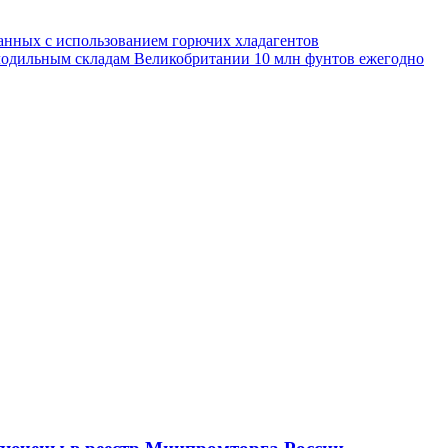
занных с использованием горючих хладагентов
лодильным складам Великобритании 10 млн фунтов ежегодно