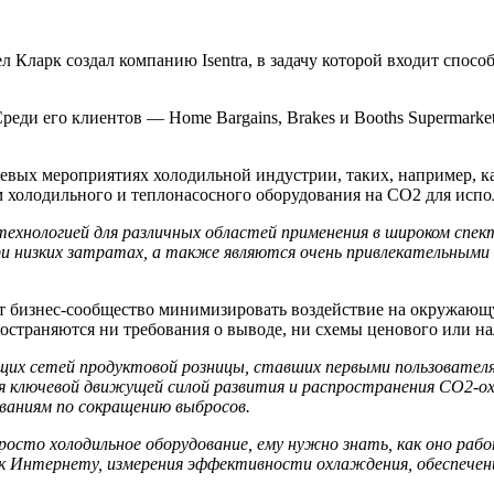
 Кларк создал компанию Isentra, в задачу которой входит спос
реди его клиентов — Home Bargains, Brakes и Booths Supermarke
чевых мероприятиях холодильной индустрии, таких, например, 
ом холодильного и теплонасосного оборудования на CO2 для исп
ехнологией для различных областей применения в широком спе
низких затратах, а также являются очень привлекательными с
ет бизнес-сообщество минимизировать воздействие на окружающ
пространяются ни требования о выводе, ни схемы ценового или н
щих сетей продуктовой розницы, ставших первыми пользовател
ся ключевой движущей силой развития и распространения
CO2-ох
ваниям по сокращению выбросов.
осто холодильное оборудование, ему нужно знать, как оно рабо
я к Интернету, измерения эффективности охлаждения, обеспече