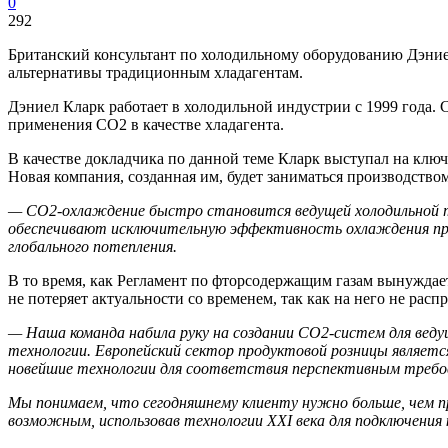
0
292
Британский консультант по холодильному оборудованию Дэниел
альтернативы традиционным хладагентам.
Дэниел Кларк работает в холодильной индустрии с 1999 года. С
применения CO2 в качестве хладагента.
В качестве докладчика по данной теме Кларк выступал на клю
Новая компания, созданная им, будет заниматься производств
—
CO2-охлаждение быстро становится ведущей холодильной т
обеспечивают исключительную эффективность охлаждения при 
глобального потепления.
В то время, как Регламент по фторсодержащим газам вынужда
не потеряет актуальности со временем, так как на него не рас
— Наша команда набила руку на создании
CO2-систем для веду
технологии. Европейский сектор продуктовой розницы являет
новейшие технологии для соответствия перспективным требо
Мы понимаем, что сегодняшнему клиенту нужно больше, чем пр
возможным, использовав технологии XXI века для подключени