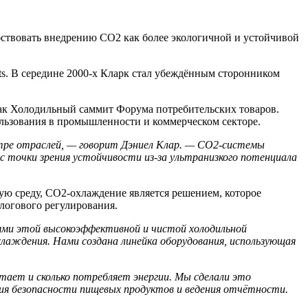
обствовать внедрению CO2 как более экологичной и устойчивой
ts. В середине
2000-х
Кларк стал убеждённым сторонником
как Холодильный саммит Форума потребительских товаров.
ользования в промышленности и коммерческом секторе.
ктре отраслей, — говорит Дэниел Клар. — СО2-системы
 точки зрения устойчивости из-за ультранизкого потенциала
ую среду, CO2-охлаждение является решением, которое
алогового регулирования.
ями этой высокоэффективной и чистой холодильной
лаждения. Нами создана линейка оборудования, использующая
тает и сколько потребляет энергии. Мы сделали это
ния безопасности пищевых продуктов и ведения отчётности.