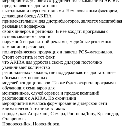
мероприятия, условия сотрудничества с компанией
AKIRA
представляются достаточно
выгодными и перспективными. Немаловажным фактором,
делающим бренд
AKIRA
привлекательным для дистрибьюторов, является масштабная
рекламная поддержка
своих дилеров в регионах. В нее входят: программы с
использованием средств
наружной и транзитной рекламы, медийные рекламные
кампании в регионах,
полиграфическая продукция и пакеты POS–материалов.
Стоит отметить и тот факт,
что
AKIRA
для удобства своих дилеров постоянно
увеличивает количество
региональных складов, где поддерживаются достаточные
объемы всех основных
моделей кондиционеров. Также будет открыта программа
обучающих семинаров для
монтажников, служб сервиса и продаж компаний,
работающих с
AKIRA
. По окончании
мероприятия началось формирование дилерской сети
климатической техники в таких
городах, как Астрахань, Самара, Ростов­на­Дону, Краснодар,
Ставрополь,
Новороссийск, Новосибирск.