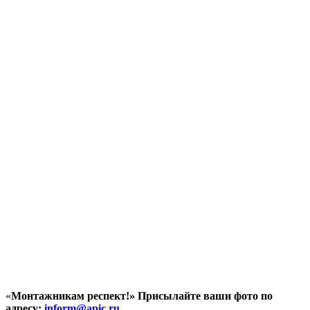
«
Монтажникам респект!»
Присылайте ваши фото по
адресу:
inform@
apic.
ru