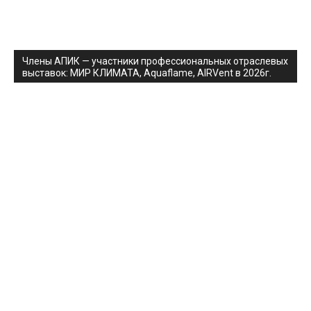
Члены АПИК — участники профессиональных отраслевых
выставок: МИР КЛИМАТА, Aquaflame, AIRVent в 2026г.