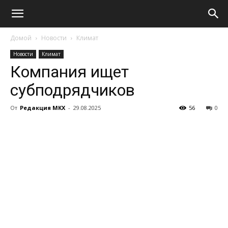
Домой
Новости
Климат
Новости
Климат
Компания ищет
субподрядчиков
От
Редакция МКХ
-
29.08.2025
56
0