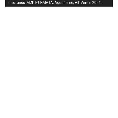
выставок: МИР КЛИМАТА, Aquaflame, AIRVent в 2026г.