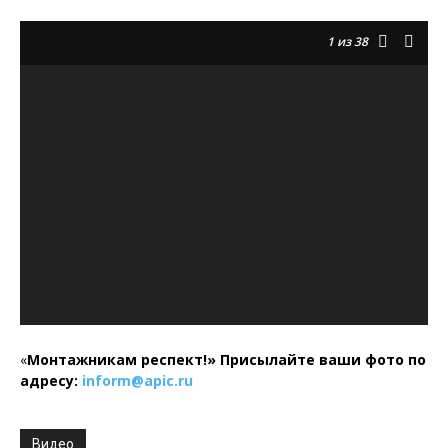
1
из 38
«
Монтажникам респект!»
Присылайте ваши фото по
адресу:
inform@
apic.
ru
Видео