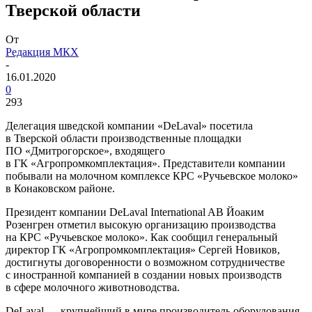
Тверской области
От
Редакция МКХ
-
16.01.2020
0
293
Делегация шведской компании «DeLaval» посетила
в Тверской области производственные площадки
ПО «Дмитрогорское», входящего
в ГК «Агропромкомплектация». Представители компании
побывали на молочном комплексе КРС «Ручьевское молоко»
в Конаковском районе.
Президент компании DeLaval International AB Йоаким
Розенгрен отметил высокую организацию производства
на КРС «Ручьевское молоко». Как сообщил генеральный
директор ГК «Агропромкомплектация» Сергей Новиков,
достигнуты договоренности о возможном сотрудничестве
с иностранной компанией в создании новых производств
в сфере молочного животноводства.
DeLaval — крупнейший в мире производитель оборудования