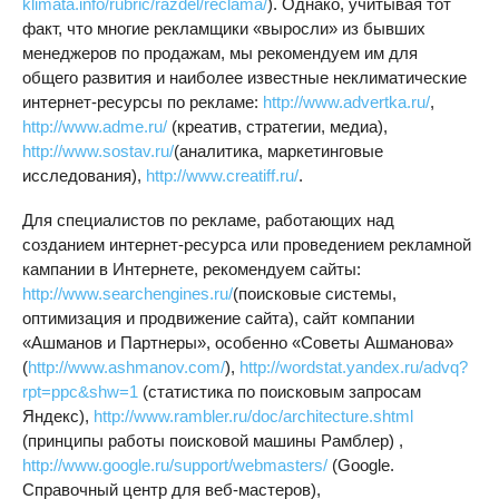
klimata.info/rubric/razdel/reclama/
). Однако, учитывая тот
факт, что многие рекламщики «выросли» из бывших
менеджеров по продажам, мы рекомендуем им для
общего развития и наиболее известные неклиматические
интернет-ресурсы по рекламе:
http://www.advertka.ru/
,
http://www.adme.ru/
(креатив, стратегии, медиа),
http://www.sostav.ru/
(аналитика, маркетинговые
исследования),
http://www.creatiff.ru/
.
Для специалистов по рекламе, работающих над
созданием интернет-ресурса или проведением рекламной
кампании в Интернете, рекомендуем сайты:
http://www.searchengines.ru/
(поисковые системы,
оптимизация и продвижение сайта), сайт компании
«Ашманов и Партнеры», особенно «Советы Ашманова»
(
http://www.ashmanov.com/
),
http://wordstat.yandex.ru/advq?
rpt=ppc&shw=1
(статистика по поисковым запросам
Яндекс),
http://www.rambler.ru/doc/architecture.shtml
(принципы работы поисковой машины Рамблер) ,
http://www.google.ru/support/webmasters/
(Google.
Справочный центр для веб-мастеров),