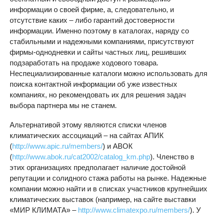
информации о своей фирме, а, следовательно, и
отсутствие каких – либо гарантий достоверности
информации. Именно поэтому в каталогах, наряду со
стабильными и надежными компаниями, присутствуют
фирмы-однодневки и сайты частных лиц, решивших
подзаработать на продаже ходового товара.
Неспециализированные каталоги можно использовать для
поиска контактной информации об уже известных
компаниях, но рекомендовать их для решения задач
выбора партнера мы не станем.
Альтернативой этому являются списки членов
климатических ассоциаций – на сайтах АПИК
(
http://www.apic.ru/members/
) и АВОК
(
http://www.abok.ru/cat2002/catalog_km.php
). Членство в
этих организациях предполагает наличие достойной
репутации и солидного стажа работы на рынке. Надежные
компании можно найти и в списках участников крупнейших
климатических выставок (например, на сайте выставки
«МИР КЛИМАТА» –
http://www.climatexpo.ru/members/
). У