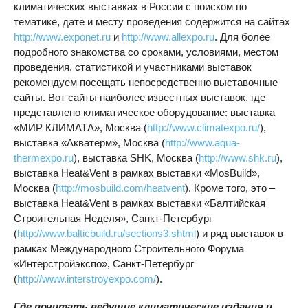
климатических выставках в России с поиском по
тематике, дате и месту проведения содержится на сайтах
http://www.exponet.ru
и
http://www.allexpo.ru
. Для более
подробного знакомства со сроками, условиями, местом
проведения, статистикой и участниками выставок
рекомендуем посещать непосредственно выставочные
сайты. Вот сайты наиболее известных выставок, где
представлено климатическое оборудование: выставка
«МИР КЛИМАТА», Москва (
http://www.climatexpo.ru/
),
выставка «Акватерм», Москва (
http://www.aqua-
thermexpo.ru
), выставка
SHK
, Москва (
http://www.shk.ru
),
выставка Heat&Vent в рамках выставки «MosBuild»,
Москва (
http://mosbuild.com/heatvent
). Кроме того, это –
выставка Heat&Vent в рамках выставки «Балтийская
Строительная Неделя», Санкт-Петербург
(
http://www.balticbuild.ru/sections3.shtml
) и ряд выставок в
рамках Международного Строительного Форума
«Интерстройэкспо», Санкт-Петербург
(
http://www.interstroyexpo.com/
).
Где почитать ведущие климатические издания и