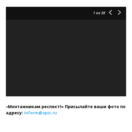
1
из 38
«
Монтажникам респект!»
Присылайте ваши фото по
адресу:
inform@
apic.
ru