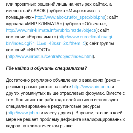
или проектных решений лишь на четырех сайтах, а
именно: сайт АВОК (рубрика «Микроклимат в
помещениях»
http://www.abok.ru/for_spec/bibl.php
); сайт
журнала «МИР КЛИМАТА» (рубрика «Объекты»,
http://www.mir-klimata.info/rubric/razdel/object/
); сайт
компании «Евроклимат» (
http://www.euroclimat.ru/cgi-
bin/index.cgi?r=11&s=43&sr=2&ifthem=9
); сайт группы
компаний «ИНРОСТ»
(
http://www.inrost.ru/central/object/index.html
).
Где найти и обучить специалиста?
Достаточно регулярно объявления о вакансиях (реже –
резюме) размещаются на сайте
http://www.aircon.ru
и
других упомянутых выше отраслевых форумах. Вместе с
тем, большинство работодателей активно используют
специализированные рекрутинговые ресурсы
(
http://www.job.ru
и массу других). Впрочем, это ни в коей
мере не решает проблему дефицита квалифицированных
кадров на климатическом рынке.