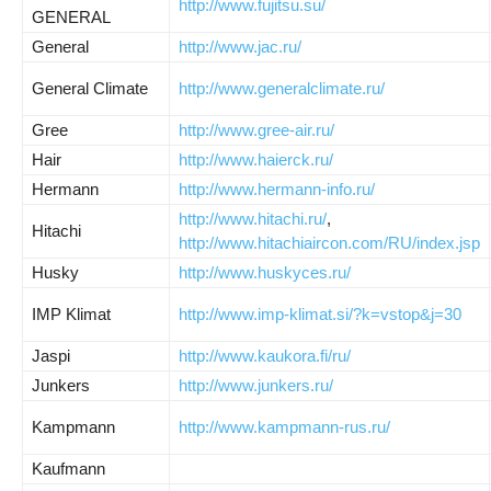
http://www.fujitsu.su/
GENERAL
General
http://www.jac.ru/
General Climate
http://www.generalclimate.ru/
Gree
http://www.gree-air.ru/
Hair
http://www.haierck.ru/
Hermann
http://www.hermann-info.ru/
http://www.hitachi.ru/
,
Hitachi
http://www.hitachiaircon.com/RU/index.jsp
Husky
http://www.huskyces.ru/
IMP
Klimat
http://www.imp-klimat.si/?k=vstop&j=30
Jaspi
http://www.kaukora.fi/ru/
Junkers
http://www.junkers.ru/
Kampmann
http://www.kampmann-rus.ru/
Kaufmann