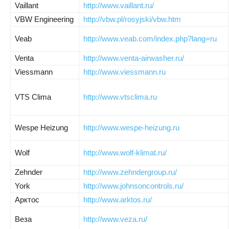
Vaillant
http://www.vaillant.ru/
VBW
Engineering
http://vbw.pl/rosyjski/vbw.htm
Veab
http://www.veab.com/index.php?lang=ru
Venta
http://www.venta-airwasher.ru/
Viessmann
http://www.viessmann.ru
VTS
Clima
http://www.vtsclima.ru
Wespe Heizung
http://www.wespe-heizung.ru
Wolf
http://www.wolf-klimat.ru/
Zehnder
http://www.zehndergroup.ru/
York
http://www.johnsoncontrols.ru/
Арктос
http://www.arktos.ru/
Веза
http://www.veza.ru/