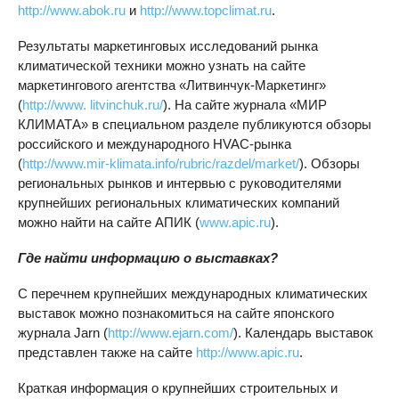
http://www.abok.ru
и
http://www.topclimat.ru
.
Результаты маркетинговых исследований рынка
климатической техники можно узнать на сайте
маркетингового агентства «Литвинчук-Маркетинг»
(
http://www. litvinchuk.ru/
). На сайте журнала «МИР
КЛИМАТА» в специальном разделе публикуются обзоры
российского и международного HVAC-рынка
(
http://www.mir-klimata.info/rubric/razdel/market/
). Обзоры
региональных рынков и интервью с руководителями
крупнейших региональных климатических компаний
можно найти на сайте АПИК (
www.apic.ru
).
Где найти информацию о выставках?
С перечнем крупнейших международных климатических
выставок можно познакомиться на сайте японского
журнала Jarn (
http://www.ejarn.com/
). Календарь выставок
представлен также на сайте
http://www.apic.ru
.
Краткая информация о крупнейших строительных и