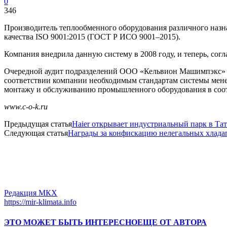
0
346
Производитель теплообменного оборудования различного наз
качества ISO 9001:2015 (ГОСТ Р ИСО
9001–2015).
Компания внедрила данную систему в 2008 году, и теперь, сог
Очередной аудит подразделений ООО «Кельвион Машимпэкс» пр
соответствии компании необходимым стандартам системы мене
монтажу и обслуживанию промышленного оборудования в соо
www.c-o-k.ru
Предыдущая статья
Haier открывает индустриальный парк в Тат
Следующая статья
Награды за конфискацию нелегальных хлада
Редакция МКХ
https://mir-klimata.info
ЭТО МОЖЕТ БЫТЬ ИНТЕРЕСНО
ЕЩЕ ОТ АВТОРА