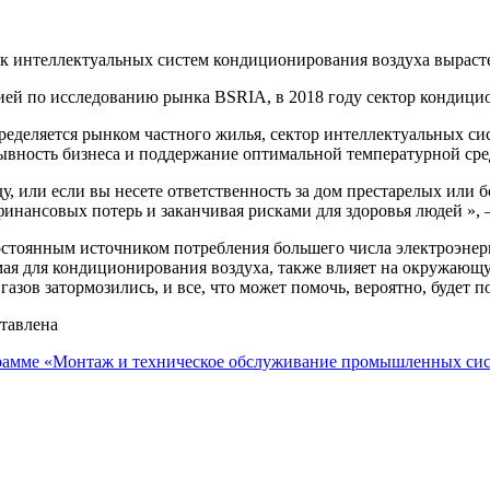
к интеллектуальных систем кондиционирования воздуха вырасте
й по исследованию рынка BSRIA, в 2018 году сектор кондицион
пределяется рынком частного жилья, сектор интеллектуальных с
ывность бизнеса и поддержание оптимальной температурной сре
, или если вы несете ответственность за дом престарелых или 
 финансовых потерь и заканчивая рисками для здоровья людей »
стоянным источником потребления большего числа электроэнерги
мая для кондиционирования воздуха, также влияет на окружающ
зов затормозились, и все, что может помочь, вероятно, будет п
тавлена
грамме «Монтаж и техническое обслуживание промышленных сис