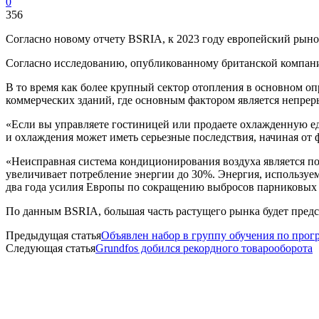
0
356
Согласно новому отчету BSRIA, к 2023 году европейский рыно
Согласно исследованию, опубликованному британской компание
В то время как более крупный сектор отопления в основном о
коммерческих зданий, где основным фактором является непрер
«Если вы управляете гостиницей или продаете охлажденную еду
и охлаждения может иметь серьезные последствия, начиная от
«Неисправная система кондиционирования воздуха является по
увеличивает потребление энергии до 30%. Энергия, используе
два года усилия Европы по сокращению выбросов парниковых га
По данным BSRIA, большая часть растущего рынка будет предс
Предыдущая статья
Объявлен набор в группу обучения по про
Следующая статья
Grundfos добился рекордного товарооборота