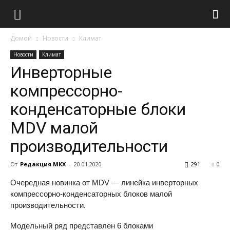
Домой
Новости
Климат
Новости
Климат
Инверторные
компрессорно-
конденсаторные блоки
MDV малой
производительности
От
Редакция МКХ
-
20.01.2020
291
0
Очередная новинка от MDV — линейка инверторных
компрессорно-конденсаторных блоков малой
производительности.
Модельный ряд представлен 6 блоками