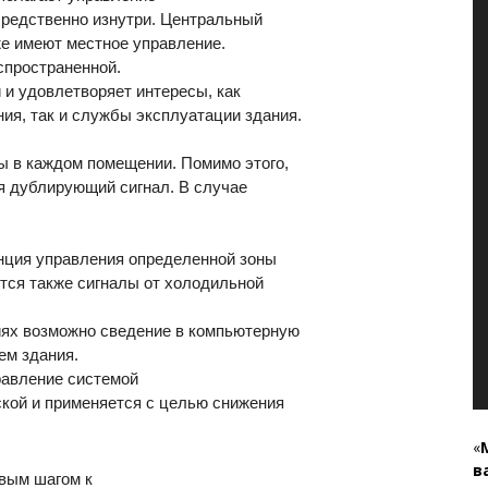
редственно изнутри. Центральный
е имеют местное управление.
спространенной.
 и удовлетворяет интересы, как
ия, так и службы эксплуатации здания.
 в каждом помещении. Помимо этого,
я дублирующий сигнал. В случае
нция управления определенной зоны
тся также сигналы от холодильной
иях возможно сведение в компьютерную
ем здания.
равление системой
ской и применяется с целью снижения
«
в
вым шагом к