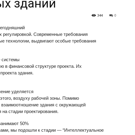
ых зданий
344
0
сегодняшний
х регулировкой. Современные требования
ые технологии, выдвигают особые требования
е системы
ю в финансовой структуре проекта. Их
проекта здания.
ачение уделяется
этого, воздуху рабочей зоны. Помимо
т взаимоотношение здания с окружающей
 на стадии проектирования.
занимают 50%
вами, мы подошли к стадии — “Интеллектуальное