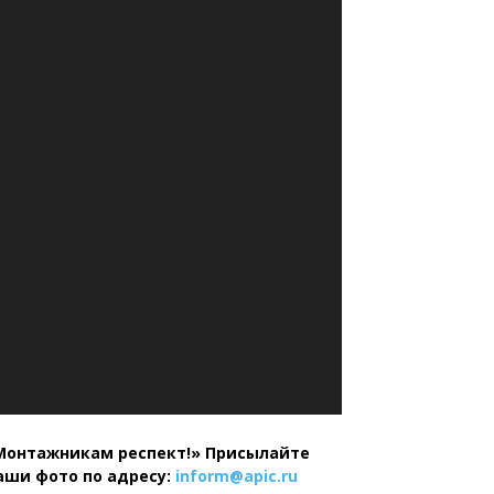
Монтажникам респект!»
Присылайте
аши фото по адресу:
inform@
apic.
ru