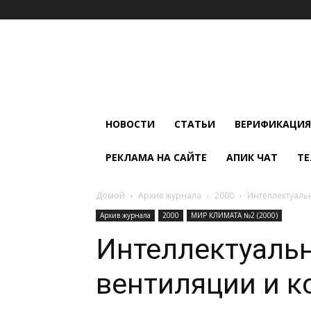
Мир
Климата
и
Холода
НОВОСТИ
СТАТЬИ
ВЕРИФИКАЦИЯ
РЕКЛАМА НА САЙТЕ
АПИК ЧАТ
ТЕ
Домой
Архив журнала
2000
Интеллектуаль
Архив журнала
2000
МИР КЛИМАТА №2 (2000)
Интеллектуаль
вентиляции и 