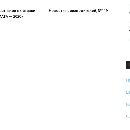
частников выставки
Новости производителей, №119
АТА — 2020»
П
В
В
Ч