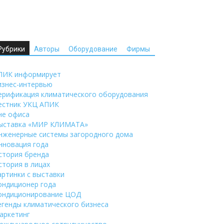
Рубрики
Авторы
Оборудование
Фирмы
ПИК информирует
изнес-интервью
ерификация климатического оборудования
естник УКЦ АПИК
не офиса
ыставка «МИР КЛИМАТА»
нженерные системы загородного дома
нновация года
стория бренда
стория в лицах
артинки с выставки
ондиционер года
ондиционирование ЦОД
егенды климатического бизнеса
аркетинг