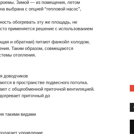
 проемы. Зимой — из помещения, летом
а выбрана с опцией “тепловой насос”,
ость обогревать эту же площадь, не
асто применяется решение с использованием
ющая и обратная) питают фанкойл холодом,
ления. Таким образом, совмещаются
стемы отопления.
я доводчиков
ются в пространстве подвесного потолка.
ают с общеобменной приточной вентиляцией.
догревает приточный до
ия такими видами
полагает управление