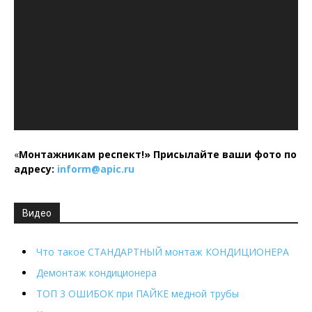
«
Монтажникам респект!»
Присылайте ваши фото по
адресу:
inform@
apic.
ru
Видео
Что такое СТАНДАРТНЫЙ монтаж КОНДИЦИОНЕРА
Демонтаж кондиционера
ТОП 3 ОШИБОК при ПАЙКЕ медной трубы