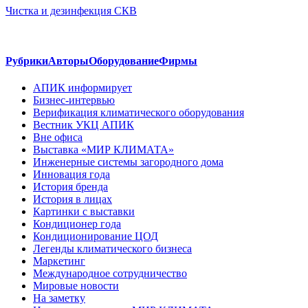
Чистка и дезинфекция СКВ
Рубрики
Авторы
Оборудование
Фирмы
АПИК информирует
Бизнес-интервью
Верификация климатического оборудования
Вестник УКЦ АПИК
Вне офиса
Выставка «МИР КЛИМАТА»
Инженерные системы загородного дома
Инновация года
История бренда
История в лицах
Картинки с выставки
Кондиционер года
Кондиционирование ЦОД
Легенды климатического бизнеса
Маркетинг
Международное сотрудничество
Мировые новости
На заметку