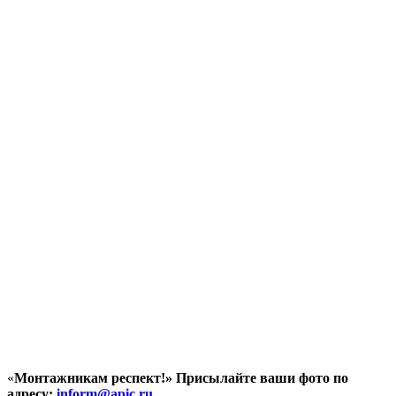
«
Монтажникам респект!»
Присылайте ваши фото по
адресу:
inform@
apic.
ru