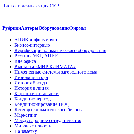
Чистка и дезинфекция СКВ
Рубрики
Авторы
Оборудование
Фирмы
АПИК информирует
Бизнес-интервью
Верификация климатического оборудования
Вестник УКЦ АПИК
Вне офиса
Выставка «МИР КЛИМАТА»
Инженерные системы загородного дома
Инновация года
История бренда
История в лицах
Картинки с выставки
Кондиционер года
Кондиционирование ЦОД
Легенды климатического бизнеса
Маркетинг
Международное сотрудничество
Мировые новости
На заметку