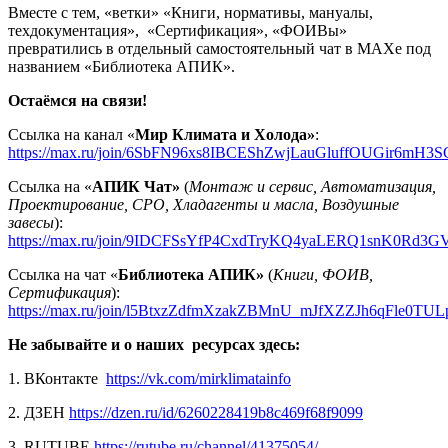
Вместе с тем, «ветки» «Книги, нормативы, мануалы,
техдокументация», «Сертификация», «ФОИВы»
превратились в отдельный самостоятельный чат в МАХе под
названием «Библиотека АПИК».
Остаёмся на связи!
Ссылка на канал «
Мир Климата и Холода»
:
https://max.ru/join/6SbFN96xs8IBCEShZwjLauGluffOUGir6mH3S
Ссылка на «
АПИК Чат»
(
Монтаж и сервис, Автоматизация,
Проектирование, СРО, Хладагенты и масла, Воздушные
завесы
):
https://max.ru/join/9IDCFSsYfP4CxdTryKQ4yaLERQ1snK0Rd3G
Ссылка на чат «
Библиотека АПИК»
(
Книги, ФОИВ,
Сертификация
):
https://max.ru/join/l5BtxzZdfmXzakZBMnU_mJfXZZJh6qFle0T
Не забывайте и о наших
ресурсах здесь:
1. ВКонтакте
https://vk.com/mirklimatainfo
2. ДЗЕН
https://dzen.ru/id/6260228419b8c469f68f9099
3. RUTUBE
https://rutube.ru/channel/41375054/