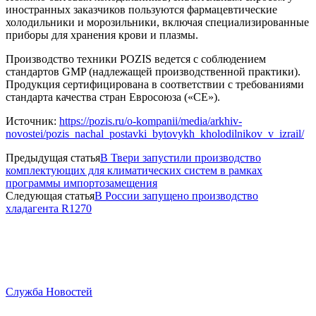
иностранных заказчиков пользуются фармацевтические
холодильники и морозильники, включая специализированные
приборы для хранения крови и плазмы.
Производство техники POZIS ведется с соблюдением
стандартов GMP (надлежащей производственной практики).
Продукция сертифицирована в соответствии с требованиями
стандарта качества стран Евросоюза («СЕ»).
Источник:
https://pozis.ru/o-kompanii/media/arkhiv-
novostei/pozis_nachal_postavki_bytovykh_kholodilnikov_v_izrail/
Предыдущая статья
В Твери запустили производство
комплектующих для климатических систем в рамках
программы импортозамещения
Следующая статья
В России запущено производство
хладагента R1270
Служба Новостей