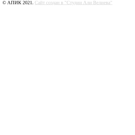
© АПИК 2021.
Сайт создан в "Студии Али Велиева"