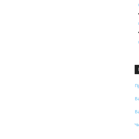
П
В
В
Ч