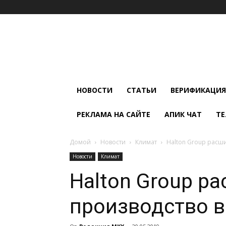
Мир
Климата
и
Холода
НОВОСТИ
СТАТЬИ
ВЕРИФИКАЦИЯ
РЕКЛАМА НА САЙТЕ
АПИК ЧАТ
ТЕ
Домой
Новости
Климат
Halton Group расш
Новости
Климат
Halton Group р
производство 