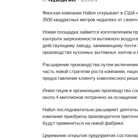
От
Редакция МКХ
-
20.05.2019
Финская компания Halton открывает в США
3500 квадратных метров недалеко от своего
Новая площадка займется изготовлением пр
контроля загрязненности вытяжного воздух
действующему заводу, занимающему почти 8
производстве кухонных вытяжных зонтов и 
Расширение производства путем включения 
часть новой стратегии роста компании, нац
предоставления клиенту комплексного реше
Инвестиции в организацию производства со
около 4 миллионов потрачено на оснащение
Halton последовательно расширяет деятельн
компания приобрела производителя приточн
будут применяться на новой фабрике.
Церемония открытия предприятия состоялас