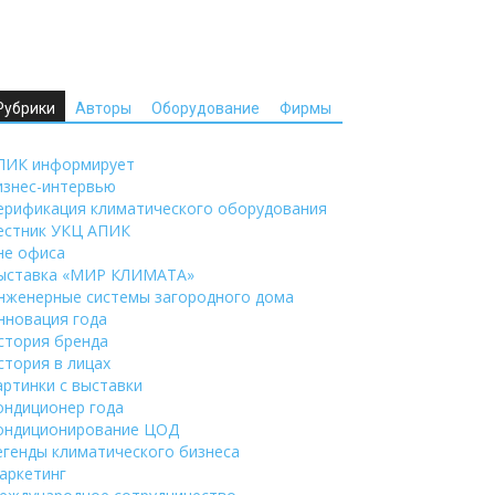
Рубрики
Авторы
Оборудование
Фирмы
ПИК информирует
изнес-интервью
ерификация климатического оборудования
естник УКЦ АПИК
не офиса
ыставка «МИР КЛИМАТА»
нженерные системы загородного дома
нновация года
стория бренда
стория в лицах
артинки с выставки
ондиционер года
ондиционирование ЦОД
егенды климатического бизнеса
аркетинг