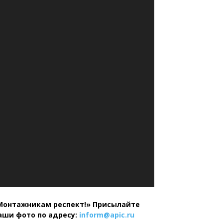
Монтажникам респект!»
Присылайте
аши фото по адресу:
inform@
apic.
ru