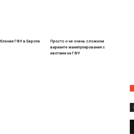
бления ГФУ в Европе
Просто о не очень сложном
варианте манипулирования с
квотами на ГФУ