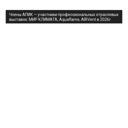
Члены АПИК — участники профессиональных отраслевых
выставок: МИР КЛИМАТА, Aquaflame, AIRVent в 2026г.