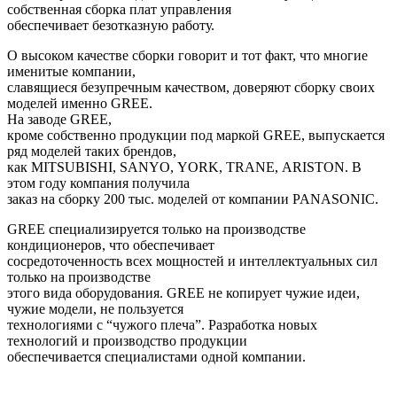
собственная сборка плат управления
обеспечивает безотказную работу.
О высоком качестве сборки говорит и тот факт, что многие
именитые компании,
славящиеся безупречным качеством, доверяют сборку своих
моделей именно
GREE
.
На заводе
GREE
,
кроме собственно продукции под маркой
GREE
, выпускается
ряд моделей таких брендов,
как
MITSUBISHI
,
SANYO
,
YORK
,
TRANE
,
ARISTON
. В
этом году компания получила
заказ на сборку 200 тыс. моделей от компании
PANASONIC
.
GREE
специализируется только на производстве
кондиционеров, что обеспечивает
сосредоточенность всех мощностей и интеллектуальных сил
только на производстве
этого вида оборудования.
GREE
не копирует чужие идеи,
чужие модели, не пользуется
технологиями с “чужого плеча”. Разработка новых
технологий и производство продукции
обеспечивается специалистами одной компании.