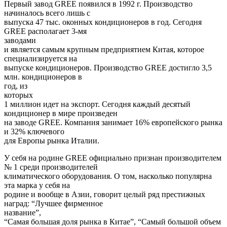
Первый завод
GREE
появился в 1992 г. Производство
начиналось всего лишь с
выпуска 47 тыс. оконных кондиционеров в год. Сегодня
GREE
располагает 3-мя
заводами
и является самым крупным предприятием Китая, которое
специализируется на
выпуске кондиционеров. Производство
GREE
достигло 3,5
млн. кондиционеров в
год, из
которых
1 миллион идет на экспорт. Сегодня каждый десятый
кондиционер в мире произведен
на заводе
GREE
. Компания занимает 16% европейского рынка
и 32% ключевого
для Европы рынка Италии.
У себя на родине
GREE
официально признан производителем
№ 1 среди производителей
климатического оборудования. О том, насколько популярна
эта марка у себя на
родине и вообще в Азии, говорит целый ряд престижных
наград: “Лучшее фирменное
название”,
“Самая большая доля рынка в Китае”, “Самый большой объем