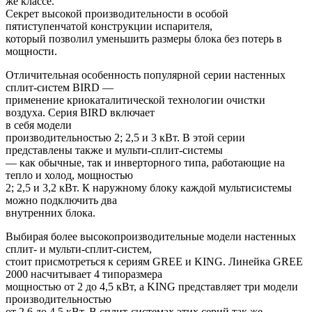
же классе.
Секрет высокой производительности в особой
пятиступенчатой конструкции испарителя,
который позволил уменьшить размеры блока без потерь в
мощности.
Отличительная особенность популярной серии настенных
сплит-систем
BIRD
—
применение криокаталитической технологии очистки
воздуха. Серия
BIRD
включает
в себя модели
производительностью 2; 2,5 и 3 кВт. В этой серии
представлены также и мульти-сплит-системы
— как обычные, так и инверторного типа, работающие на
тепло и холод, мощностью
2; 2,5 и 3,2 кВт. К наружному блоку каждой мультисистемы
можно подключить два
внутренних блока.
Выбирая более высокопроизводительные модели настенных
сплит- и мульти-сплит-систем,
стоит присмотреться к сериям
GREE
и
KING
. Линейка
GREE
2000 насчитывает 4 типоразмера
мощностью от 2 до 4,5 кВт, а
KING
представляет три модели
производительностью
от 2,6 до 4,5 кВт. В сплит-системах этих серий так же